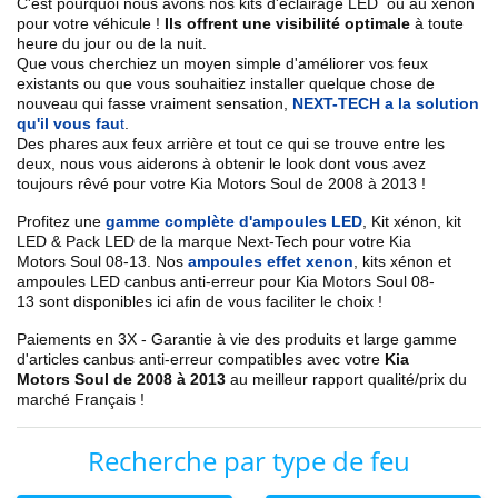
C'est pourquoi nous avons nos kits d'éclairage LED ou au xénon
pour votre véhicule !
Ils offrent une visibilité optimale
à toute
heure du jour ou de la nuit.
Que vous cherchiez un
moyen simple d'améliorer vos feux
existants
ou que vous souhaitiez installer quelque chose de
nouveau qui fasse vraiment sensation,
NEXT-TECH a la solution
qu'il vous fau
t
.
Des phares aux feux arrière et tout ce qui se trouve entre les
deux, nous vous aiderons à obtenir le look dont vous avez
toujours rêvé pour votre
Kia Motors
Soul de 2008 à 2013
!
Profitez une
gamme complète d'ampoules LED
,
Kit xénon, kit
LED & Pack LED de la marque Next-Tech pour votre
Kia
Motors
Soul 08-13
. Nos
ampoules effet xenon
, kits xénon et
ampoules LED canbus anti-erreur pour
Kia Motors
Soul 08-
13
sont disponibles ici afin de vous faciliter le choix !
Paiements en 3X - Garantie à vie des produits et large gamme
d'articles canbus anti-erreur compatibles avec votre
Kia
Motors
Soul de 2008 à 2013
au meilleur rapport qualité/prix du
marché Français !
Recherche par type de feu