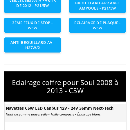
VEILLEUSES AV À PARTIR
BROUILLARD ARR AVEC
DE 2012 - P21/5W
AMPOULE - P21/5W
3ÈME FEUX DE STOP -
ECLAIRAGE DE PLAQUE -
W5W
W5W
ANTI-BROUILLARD AV -
H27W/2
Eclairage coffre pour Soul 2008 à
2013 - C5W
Navettes C5W LED Canbus 12V - 24V 36mm Next-Tech
Haut de gamme universelle - Taille compacte - Éclairage blanc