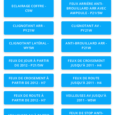
FEUX ARRIÈRE ANTI-
ECLAIRAGE COFFRE -
BROUILLARD ARR AVEC
C5W
AMPOULE - P21/5W
CLIGNOTANT ARR -
CLIGNOTANT AV -
PY21W
PY21W
CLIGNOTANT LATÉRAL -
ANTI-BROUILLARD ARR -
WY5W
P21W
FEUX DE JOUR À PARTIR
FEUX DE CROISEMENT
DE 2012 - P21/5W
JUSQU’À 2011 - H4
FEUX DE CROISEMENT À
FEUX DE ROUTE
PARTIR DE 2012 - H7
JUSQU’À 2011 - H4
FEUX DE ROUTE À
VEILLEUSES AV JUSQU’À
PARTIR DE 2012 - H7
2011 - W5W
FEUX DE STOP ANTI-