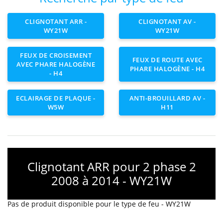
CLIGNOTANT ARR -
CLIGNOTANT AV -
WY21W
WY21W
FEUX DE CROISEMENT
FEUX DE ROUTE AVEC
AVEC PHARE HALOGÈNE
PHARE HALOGÈNE - H4
- H4
ECLAIRAGE DE PLAQUE -
ANTI-BROUILLARD AV -
W5W
H11
Clignotant ARR pour 2 phase 2
2008 à 2014 - WY21W
Pas de produit disponible pour le type de feu - WY21W