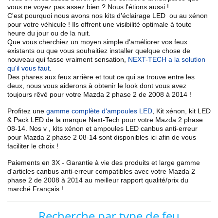
vous ne voyez pas assez bien ? Nous l'étions aussi !
C'est pourquoi nous avons nos kits d'éclairage LED ou au xénon
pour votre véhicule !
Ils offrent une visibilité optimale
à toute
heure du jour ou de la nuit.
Que vous cherchiez un
moyen simple d'améliorer vos feux
existants
ou que vous souhaitiez installer quelque chose de
nouveau qui fasse vraiment sensation,
NEXT-TECH a la solution
qu'il vous faut
.
Des phares aux feux arrière et tout ce qui se trouve entre les
deux, nous vous aiderons à obtenir le look dont vous avez
toujours rêvé pour votre
Mazda
2 phase 2 de 2008 à 2014
!
Profitez une
gamme complète d'ampoules LED
,
Kit xénon, kit LED
& Pack LED de la marque Next-Tech pour votre
Mazda
2 phase
08
-14
. Nos
v
, kits xénon et ampoules LED canbus anti-erreur
pour
Mazda
2 phase 2
08-14
sont disponibles ici afin de vous
faciliter le choix !
Paiements en 3X - Garantie à vie des produits et large gamme
d'articles canbus anti-erreur compatibles avec votre
Mazda
2
phase 2 de 2008 à 2014
au meilleur rapport qualité/prix du
marché Français !
Recherche par type de feu