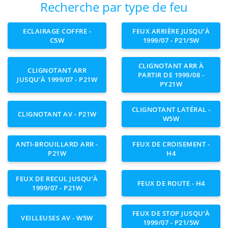
Recherche par type de feu
ECLAIRAGE COFFRE -
FEUX ARRIÈRE JUSQU’À
C5W
1999/07 - P21/5W
CLIGNOTANT ARR À
CLIGNOTANT ARR
PARTIR DE 1999/08 -
JUSQU’À 1999/07 - P21W
PY21W
CLIGNOTANT LATÉRAL -
CLIGNOTANT AV - P21W
W5W
ANTI-BROUILLARD ARR -
FEUX DE CROISEMENT -
P21W
H4
FEUX DE RECUL JUSQU’À
FEUX DE ROUTE - H4
1999/07 - P21W
FEUX DE STOP JUSQU’À
VEILLEUSES AV - W5W
1999/07 - P21/5W