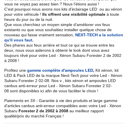
vous ne voyez pas assez bien ? Nous l'étions aussi !
C'est pourquoi nous avons nos kits d'éclairage LED ou au xénon
pour votre véhicule !
Ils offrent une visibilité optimale
à toute
heure du jour ou de la nuit.
Que vous cherchiez un
moyen simple d'améliorer vos feux
existants
ou que vous souhaitiez installer quelque chose de
nouveau qui fasse vraiment sensation,
NEXT-TECH a la solution
qu'il vous faut
.
Des phares aux feux arrière et tout ce qui se trouve entre les
deux, nous vous aiderons à obtenir le look dont vous avez
toujours rêvé pour votre
Led - Xénon Subaru
Forester 2 de 2002
à 2008
!
Profitez une
gamme complète d'ampoules LED
,
Kit xénon, kit
LED & Pack LED de la marque Next-Tech pour votre
Led - Xénon
Subaru Forester 2 02
-08
. Nos
v
, kits xénon et ampoules LED
canbus anti-erreur pour
Led - Xénon Subaru Forester 2
02-
08
sont disponibles ici afin de vous faciliter le choix !
Paiements en 3X - Garantie à vie des produits et large gamme
d'articles canbus anti-erreur compatibles avec votre
Led - Xénon
Subaru
Forester 2 de 2002 à 2008
au meilleur rapport
qualité/prix du marché Français !