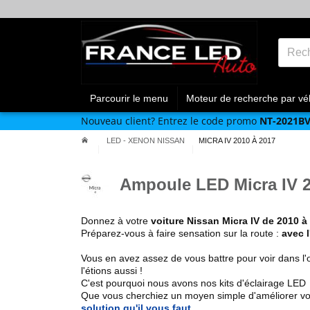
Parcourir le menu
Moteur de recherche par vé
Nouveau client?
Entrez le code promo
NT-2021B
LED - XENON NISSAN
MICRA IV 2010 À 2017
Ampoule LED Micra IV 2
Donnez à votre
voiture
Nissan
Micra IV de 2010 à
Préparez-vous à faire sensation sur la route :
avec 
Vous en avez assez de vous battre pour voir dans l'
l'étions aussi !
C'est pourquoi nous avons nos kits d'éclairage LED
Que vous cherchiez un
moyen simple d'améliorer vo
solution qu'il vous faut
.