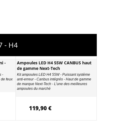
7 - H4
i -
Ampoules LED H4 55W CANBUS haut
de gamme Next-Tech
 -
Kit ampoules LED H4 55W - Puissant système
de feux
anti-erreur - Canbus intégrés - Haut de gamme
de marque Next-Tech - L'une des meilleures
ampoules du marché
119,90 €