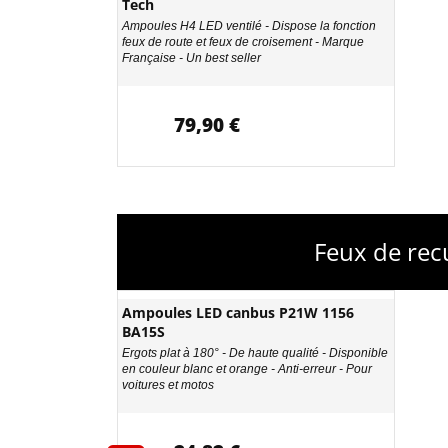
Tech
Ampoules H4 LED ventilé - Dispose la fonction
feux de route et feux de croisement - Marque
Française - Un best seller
79,90 €
Feux de rec
Ampoules LED canbus P21W 1156
BA15S
Ergots plat à 180° - De haute qualité - Disponible
en couleur blanc et orange - Anti-erreur - Pour
voitures et motos