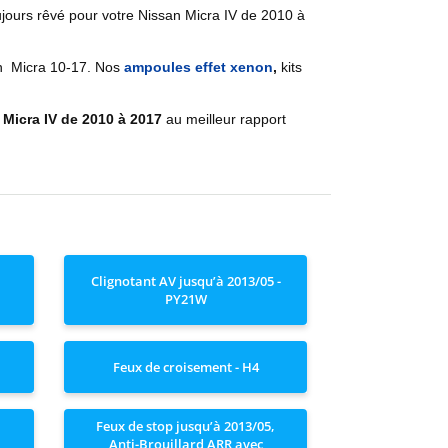
ujours rêvé pour votre
Nissan
Micra IV de 2010 à
n
Micra 10-17
. Nos
ampoules effet xenon
,
kits
n
Micra IV de 2010 à 2017
au meilleur rapport
Clignotant AV jusqu’à 2013/05 -
PY21W
Feux de croisement - H4
Feux de stop jusqu’à 2013/05,
Anti-Brouillard ARR avec