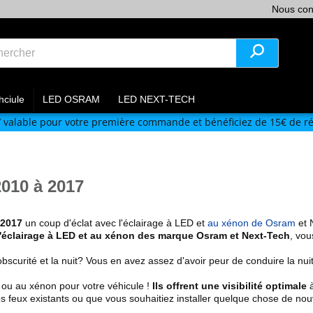
Nous con
hciule
LED OSRAM
LED NEXT-TECH
V
valable pour votre première commande et bénéficiez de 15€ de ré
010 à 2017
 2017
un coup d'éclat avec l'éclairage à LED et
au xénon de Osram
et 
l'éclairage à LED et au xénon des marque Osram et Next-Tech
, vou
obscurité et la nuit? Vous en avez assez d'avoir peur de conduire la n
 ou au xénon pour votre véhicule !
Ils offrent une visibilité optimale
à
s feux existants
ou que vous souhaitiez installer quelque chose de nou