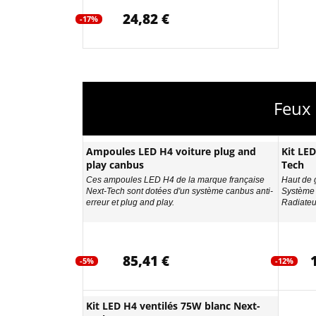
24,82 €
-17%
Feux 
Ampoules LED H4 voiture plug and
Kit LE
play canbus
Tech
Ces ampoules LED H4 de la marque française
Haut de g
Next-Tech sont dotées d'un système canbus anti-
Système 
erreur et plug and play.
Radiateur
85,41 €
-5%
-12%
Kit LED H4 ventilés 75W blanc Next-