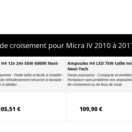
de croisement pour Micra IV 2010 à 201
D H4 12v 24v 55W 6000K Next-
Ampoules H4 LED 75W taille min
Next-Tech
amme - Petite taille et facile à installer -
Haute puissance - Compacte et ventilées
de refroidissement sécurisé et durable -
Remplace sans problème vos ampoules 
 à ailettes
de croisement ou de feux de route
105,51 €
109,90 €