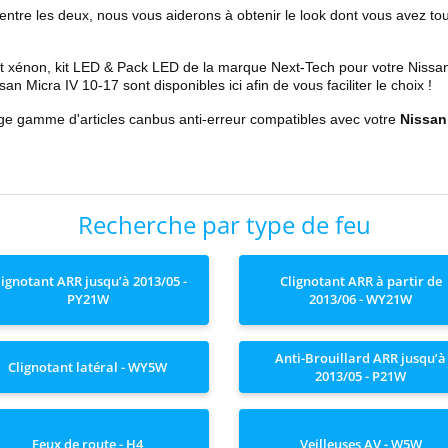
 entre les deux, nous vous aiderons à obtenir le look dont vous avez to
t xénon, kit LED & Pack LED de la marque Next-Tech pour votre
Nissa
ssan
Micra IV 10-17
sont disponibles ici afin de vous faciliter le choix !
rge gamme d'articles canbus anti-erreur compatibles avec votre
Nissa
Recherche par type de feu
lignotant ARR jusqu’à 2013/05 -
Clignotant ARR à partir de
PY21W
2013/06 - WY21W
Anti-Brouillard ARR jusqu’à
Clignotant latéral - WY5W
2013/05 - P21W
Feux de route - H4
Veilleuses AV - W5W