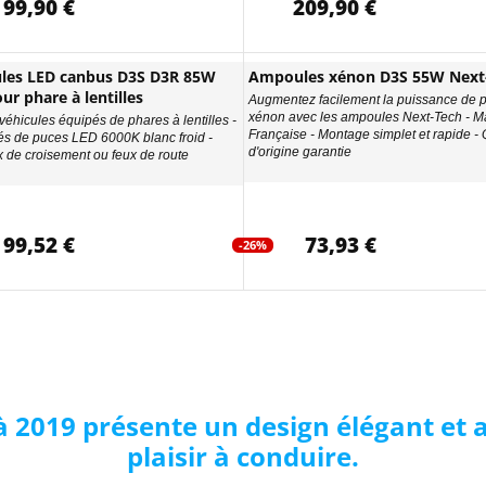
99,90 €
209,90 €
es LED canbus D3S D3R 85W
Ampoules xénon D3S 55W Next
ur phare à lentilles
Augmentez facilement la puissance de 
xénon avec les ampoules Next-Tech - M
véhicules équipés de phares à lentilles -
Française - Montage simplet et rapide - 
 de puces LED 6000K blanc froid -
d'origine garantie
x de croisement ou feux de route
99,52 €
73,93 €
-26%
à 2019 présente un design élégant et
plaisir à conduire.