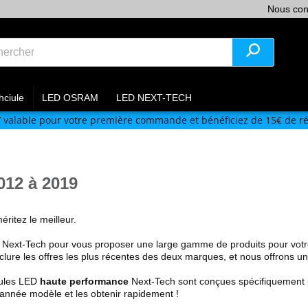
Nous con
hciule
LED OSRAM
LED NEXT-TECH
V
valable pour votre première commande et bénéficiez de 15€ de ré
012 à 2019
éritez le meilleur.
t Next-Tech pour vous proposer une large gamme de produits pour vot
nclure les offres les plus récentes des deux marques, et nous offrons 
ules LED
haute performance
Next-Tech sont conçues spécifiquement 
 année modèle et les obtenir rapidement !