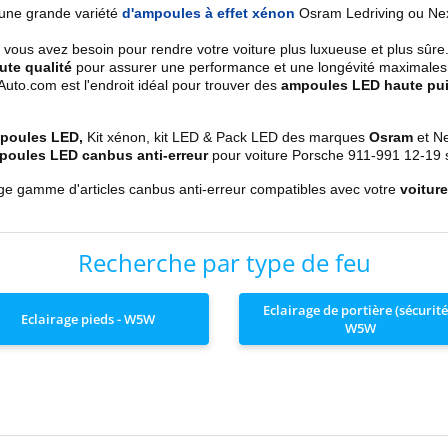
une grande variété
d'ampoules à effet xénon
Osram Ledriving ou Ne
 vous avez besoin pour rendre votre voiture plus luxueuse et plus sûre
ute qualité
pour assurer une performance et une longévité maximales
to.com est l'endroit idéal pour trouver des
ampoules LED haute pui
mpoules LED,
Kit xénon, kit LED & Pack LED des marques
Osram
et Ne
oules LED canbus anti-erreur
pour voiture Porsche
911-991 12-19
rge gamme d'articles canbus anti-erreur compatibles avec votre
voitur
Recherche par type de feu
Eclairage de portière (sécurité)
Eclairage pieds - W5W
W5W