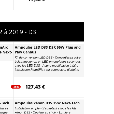
2 à 2019 - D3
nArc
Ampoules LED D3S D3R 55W Plug and
e Next-
Play Canbus
Kit de conversion LED D3S - Convertissez votre
éclairage xénon en LED en quelques secondes
avec les LED D3S - Acune modification à faire -
Installation Plug&Play sur connecteur d'origine
127,43 €
-25%
-Tech
Ampoules xénon D3S 35W Next-Tech
phares
Installation simple - S'adaptent à tous les kits
arque
xénon D3S - Couleur au choix - Lumière