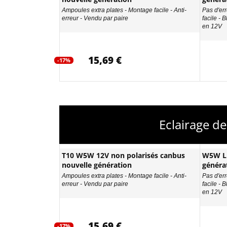
Ampoules extra plates - Montage facile - Anti-
Pas d'err
erreur - Vendu par paire
facile - 
en 12V
15,69 €
-17%
Eclairage d
T10 W5W 12V non polarisés canbus
W5W LE
nouvelle génération
généra
Ampoules extra plates - Montage facile - Anti-
Pas d'err
erreur - Vendu par paire
facile - 
en 12V
15,69 €
-17%