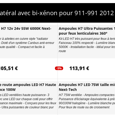
latéral avec bi-xénon pour 911-991 2012
D H7 12v 24v 55W 6000K Next-
Ampoules H7 Ultra Puissantes
pour feux lenticulaires 360°
 à ailettes en cuivre style "radiator
Kit LED H7 très puissant pour feux à lenti
 - Doté d'un système Canbus anti-erreur
Faisceau 100% respecté - Lumière blan
ute qualité - Compact et facile à
5000K - Installation facile - Idéal pour le
route
105,51 €
113,91 €
-5%
e route ampoules LED H7 Haute
Ampoules H7 LED 75W taille min
nce 100W
Next-Tech
 LED ventilées haute puissance- 3
H7 75W ventilée - Ampoules compactes 
ec une LED sur chaque coté pour offrir
Puissance d'éclairage équivalente à prè
sance maximale - Conçues pour les feux
90/100W halogène - Lumière blanche pu
- Ultra puissantes de couleur blanc pur
Pour feux de route ou de croisement