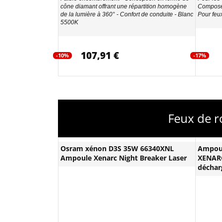
cône diamant offrant une répartition homogène
Composés
de la lumière à 360° - Confort de conduite - Blanc
Pour feu
5500K
107,91 €
-10%
-17%
Feux de r
Osram xénon D3S 35W 66340XNL
Ampou
Ampoule Xenarc Night Breaker Laser
XENARC
déchar