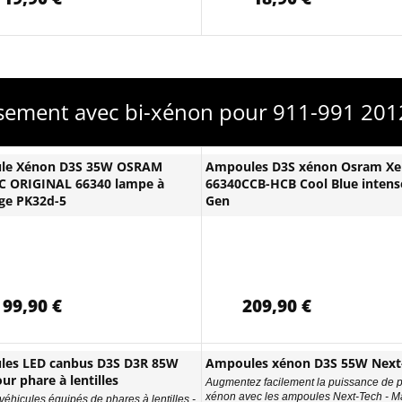
sement avec bi-xénon pour 911-991 201
le Xénon D3S 35W OSRAM
Ampoules D3S xénon Osram Xe
 ORIGINAL 66340 lampe à
66340CCB-HCB Cool Blue intens
ge PK32d-5
Gen
99,90 €
209,90 €
es LED canbus D3S D3R 85W
Ampoules xénon D3S 55W Next
ur phare à lentilles
Augmentez facilement la puissance de 
xénon avec les ampoules Next-Tech - M
véhicules équipés de phares à lentilles -