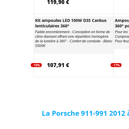
119,90 €
Kit ampoules LED 100W D3S Canbus
Ampoul
lenticulaires 360°
360° po
Faible encombrement - Conception en forme de
Pour les 
cône diamant offrant une répartition homogène
Composés
de la lumière à 360° - Confort de conduite - Blanc
Pour feu
5500K
107,91 €
-10%
-17%
La Porsche 911-991 2012 