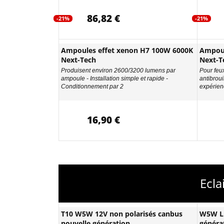
86,82 €
-21%
-21%
Ampoules effet xenon H7 100W 6000K
Ampoul
Next-Tech
Next-T
Produisent environ 2600/3200 lumens par
Pour feu
ampoule - Installation simple et rapide -
antibroui
Conditionnement par 2
expérien
16,90 €
Ecla
T10 W5W 12V non polarisés canbus
W5W LE
nouvelle génération
généra