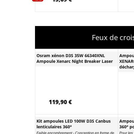
Feux de croi
Osram xénon D3S 35W 66340XNL
Ampou
Ampoule Xenarc Night Breaker Laser
XENARC
déchar
119,90 €
Kit ampoules LED 100W D3S Canbus
Ampoul
lenticulaires 360°
360° po
Faible encombrement - Conception en forme de
Pour les 