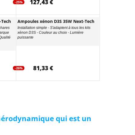
127,43 €
-25%
-Tech
Ampoules xénon D3S 35W Next-Tech
phares
Installation simple - S'adaptent à tous les kits
arque
xénon D3S - Couleur au choix - Lumière
Qualité
puissante
81,33 €
-26%
 aérodynamique qui est un