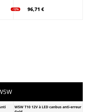
96,71 €
-12%
- W5W
nti
W5W T10 12V à LED canbus anti-erreur
Gold