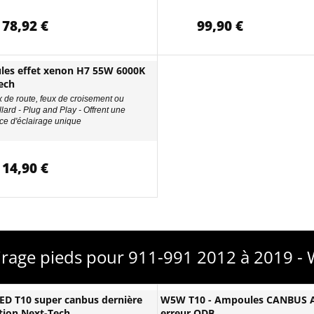
78,92 €
99,90 €
es effet xenon H7 55W 6000K
ech
x de route, feux de croisement ou
llard - Plug and Play - Offrent une
ce d'éclairage unique
14,90 €
irage pieds pour 911-991 2012 à 2019 
D T10 super canbus dernière
W5W T10 - Ampoules CANBUS A
tion Next-Tech
erreur ODB