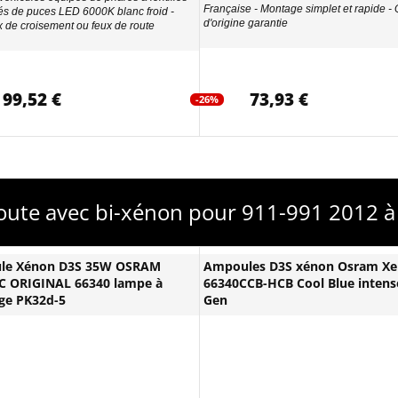
Française - Montage simplet et rapide - 
 de puces LED 6000K blanc froid -
d'origine garantie
x de croisement ou feux de route
99,52 €
73,93 €
-26%
oute avec bi-xénon pour 911-991 2012 à
le Xénon D3S 35W OSRAM
Ampoules D3S xénon Osram Xe
 ORIGINAL 66340 lampe à
66340CCB-HCB Cool Blue intens
ge PK32d-5
Gen