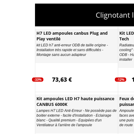
Clignotant 
H7 LED ampoules canbus Plug and
Kit LE
Play ventilé
Tech
kit LED h7 anti-erreur ODB de taille origine -
Radiateur
Installation très rapide et sans difficultés -
cooling"
Montage sans aucun adapteur
ODB - Ha
installer
73,63 €
-33%
-12%
Kit ampoules LED H7 haute puissance
Feux d
CANBUS 6000K
puissa
Lampes H7 LED Anti-Erreur - Ne possède pas de
Ampoules
boitier externe - facile d'installation - Eclairage
faces av
blanc - Qualité premium - Equipées d'un
une puis
Ventilateur à l'arrière de l'ampoule
de route 