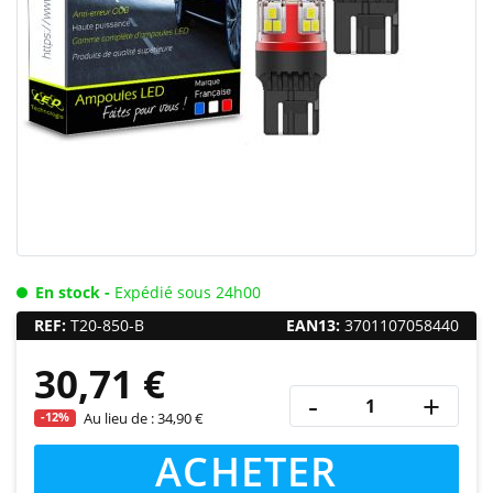
En stock -
Expédié sous 24h00
REF:
T20-850-B
EAN13:
3701107058440
30,71 €
-
+
-12%
Au lieu de :
34,90 €
ACHETER