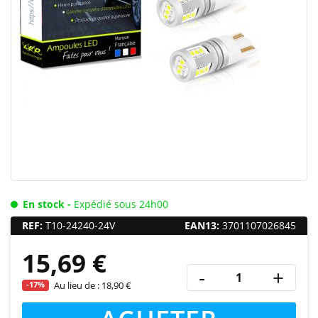
En stock -
Expédié sous 24h00
REF:
T10-24240-24V
EAN13:
3701107026845
15,69 €
-
+
-17%
Au lieu de :
18,90 €