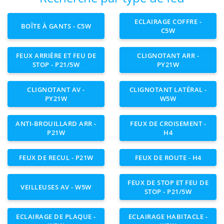
ECLAIRAGE COFFRE -
BOÎTE À GANTS - C5W
C5W
FEUX ARRIÈRE ET FEU DE
CLIGNOTANT ARR -
STOP - P21/5W
PY21W
CLIGNOTANT AV -
CLIGNOTANT LATÉRAL -
PY21W
W5W
ANTI-BROUILLARD ARR -
FEUX DE CROISEMENT -
P21W
H4
FEUX DE RECUL - P21W
FEUX DE ROUTE - H4
FEUX DE STOP ET FEU DE
VEILLEUSES AV - W5W
STOP - P21/5W
ECLAIRAGE DE PLAQUE -
ECLAIRAGE HABITACLE -