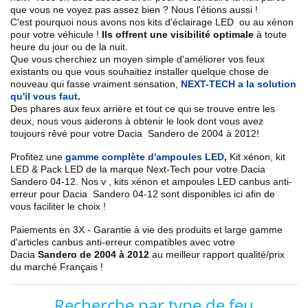
que vous ne voyez pas assez bien ? Nous l'étions aussi !
C'est pourquoi nous avons nos kits d'éclairage LED ou au xénon
pour votre véhicule !
Ils offrent une visibilité optimale
à toute
heure du jour ou de la nuit.
Que vous cherchiez un
moyen simple d'améliorer vos feux
existants
ou que vous souhaitiez installer quelque chose de
nouveau qui fasse vraiment sensation,
NEXT-TECH a la solution
qu'il vous faut
.
Des phares aux feux arrière et tout ce qui se trouve entre les
deux, nous vous aiderons à obtenir le look dont vous avez
toujours rêvé pour votre
Dacia
Sandero de 2004 à 2012
!
Profitez une
gamme complète d'ampoules LED
,
Kit xénon, kit
LED & Pack LED de la marque Next-Tech pour votre
Dacia
Sandero 04
-12
. Nos
v
, kits xénon et ampoules LED canbus anti-
erreur pour
Dacia
Sandero
04-12
sont disponibles ici afin de
vous faciliter le choix !
Paiements en 3X - Garantie à vie des produits et large gamme
d'articles canbus anti-erreur compatibles avec votre
Dacia
Sandero de 2004 à 2012
au meilleur rapport qualité/prix
du marché Français !
Recherche par type de feu