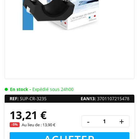
En stock -
Expédié sous 24h00
REF:
SUP-CR-3235
EAN13:
3701107215478
13,21 €
-
+
-5%
Au lieu de :
13,90 €