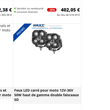
,38 €
Satisfait ou remboursé
402,05 €
-35%
Livraison Gratuite
de
365,48 €
Au lieu de
618,54 €
PROMO
s et
Feux LED carré pour moto 12V-36V
ur moto
50W haut de gamme double faisceaux
5D