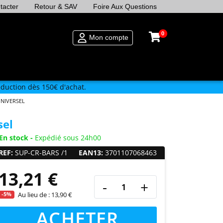
tacter
Retour & SAV
Foire Aux Questions
0
Mon compte
duction dès 150€ d'achat.
NIVERSEL
sel
En stock -
Expédié sous 24h00
REF:
SUP-CR-BARS /1
EAN13:
3701107068463
13,21 €
-
+
-5%
Au lieu de :
13,90 €
ACHETER