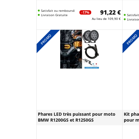
Satisfait ou remboursé
91,22 €
-17%
Livraison Gratuite
Satisfa
Au lieu de
109,90 €
Livraiso
PROMO
PROMO
Phares LED très puissant pour moto
Kit ph
BMW R1200GS et R1250GS
pour m