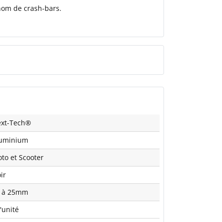
nom
de
crash-bars.
xt-Tech®
uminium
to et Scooter
ir
 à 25mm
l'unité