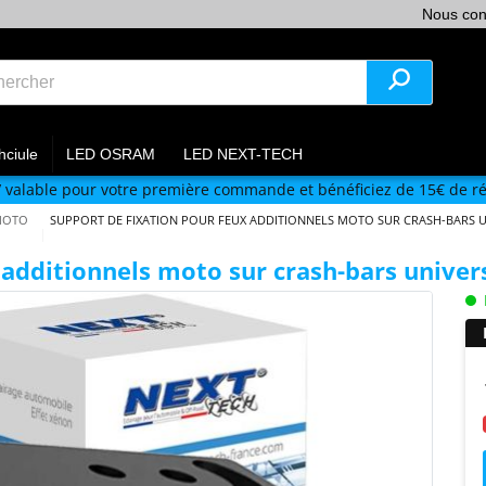
Nous con
hciule
LED OSRAM
LED NEXT-TECH
V
valable pour votre première commande et bénéficiez de 15€ de ré
MOTO
SUPPORT DE FIXATION POUR FEUX ADDITIONNELS MOTO SUR CRASH-BARS U
 additionnels moto sur crash-bars univer