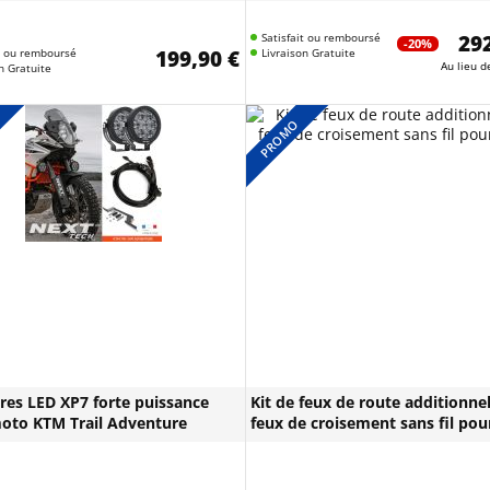
Satisfait ou remboursé
292
-20%
it ou remboursé
199,90 €
Livraison Gratuite
Au lieu 
n Gratuite
PROMO
ares LED XP7 forte puissance
Kit de feux de route additionnel
oto KTM Trail Adventure
feux de croisement sans fil po