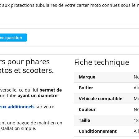
t
aux
protections
tubulaires
de
votre
carter
moto
connues
sous
le
ne question
rs pour phares
Fiche technique
os et scooters.
Marque
Ne
Boitier
Al
erselle, ce qui lui
permet de
 un tube
ayant un diamètre
Véhicule compatible
Mo
eux additionnels
sur votre
Couleur
No
Taille
18
ant une bague de maintien en
stallation simple.
Conditionnement
A 