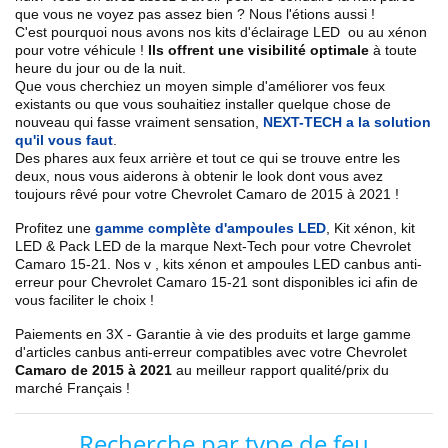
que vous ne voyez pas assez bien ? Nous l'étions aussi !
C'est pourquoi nous avons nos kits d'éclairage LED ou au xénon
pour votre véhicule !
Ils offrent une visibilité optimale
à toute
heure du jour ou de la nuit.
Que vous cherchiez un
moyen simple d'améliorer vos feux
existants
ou que vous souhaitiez installer quelque chose de
nouveau qui fasse vraiment sensation,
NEXT-TECH a la solution
qu'il vous faut
.
Des phares aux feux arrière et tout ce qui se trouve entre les
deux, nous vous aiderons à obtenir le look dont vous avez
toujours rêvé pour votre
Chevrolet
Camaro de 2015 à 2021
!
Profitez une
gamme complète d'ampoules LED
,
Kit xénon, kit
LED & Pack LED de la marque Next-Tech pour votre
Chevrolet
Camaro 15
-21
. Nos
v
, kits xénon et ampoules LED canbus anti-
erreur pour
Chevrolet Camaro 15
-21
sont disponibles ici afin de
vous faciliter le choix !
Paiements en 3X - Garantie à vie des produits et large gamme
d'articles canbus anti-erreur compatibles avec votre
Chevrolet
Camaro de 2015 à 2021
au meilleur rapport qualité/prix du
marché Français !
Recherche par type de feu