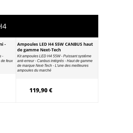
H4
i -
Ampoules LED H4 55W CANBUS haut
de gamme Next-Tech
 -
Kit ampoules LED H4 55W - Puissant système
de feux
anti-erreur - Canbus intégrés - Haut de gamme
de marque Next-Tech - L'une des meilleures
ampoules du marché
119,90 €