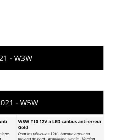
021 - W3W
 2021 - W5W
nti
W5W T10 12V à LED canbus anti-erreur
Gold
 blanc
Pour les véhicules 12V - Aucune erreur au
 -
tableau de bord - Installation simple - Version