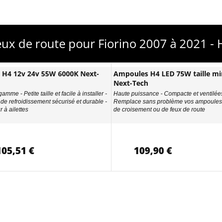
eux de route pour Fiorino 2007 à 2021 - 
D H4 12v 24v 55W 6000K Next-
Ampoules H4 LED 75W taille min
Next-Tech
amme - Petite taille et facile à installer -
Haute puissance - Compacte et ventilées
de refroidissement sécurisé et durable -
Remplace sans problème vos ampoules 
 à ailettes
de croisement ou de feux de route
105,51 €
109,90 €