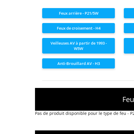
Feux arrière - P21/5W
Feux de croisement - H4
Veilleuses AV à partir de 1993 -
W5W
Anti-Brouillard AV - H3
Feu
Pas de produit disponible pour le type de feu - 