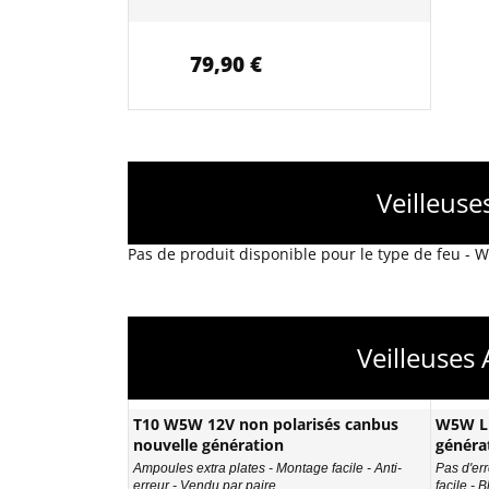
79,90 €
Veilleus
Pas de produit disponible pour le type de feu -
Veilleuses
T10 W5W 12V non polarisés canbus
W5W LE
nouvelle génération
généra
Ampoules extra plates - Montage facile - Anti-
Pas d'err
erreur - Vendu par paire
facile - 