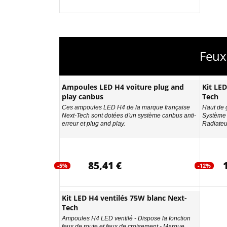
Feux
Ampoules LED H4 voiture plug and
Kit LE
play canbus
Tech
Ces ampoules LED H4 de la marque française
Haut de g
Next-Tech sont dotées d'un système canbus anti-
Système 
erreur et plug and play.
Radiateur
85,41 €
-5%
-12%
Kit LED H4 ventilés 75W blanc Next-
Tech
Ampoules H4 LED ventilé - Dispose la fonction
feux de route et feux de croisement - Marque