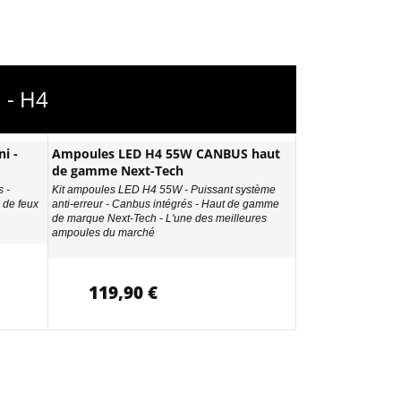
 - H4
i -
Ampoules LED H4 55W CANBUS haut
de gamme Next-Tech
 -
Kit ampoules LED H4 55W - Puissant système
de feux
anti-erreur - Canbus intégrés - Haut de gamme
de marque Next-Tech - L'une des meilleures
ampoules du marché
119,90 €