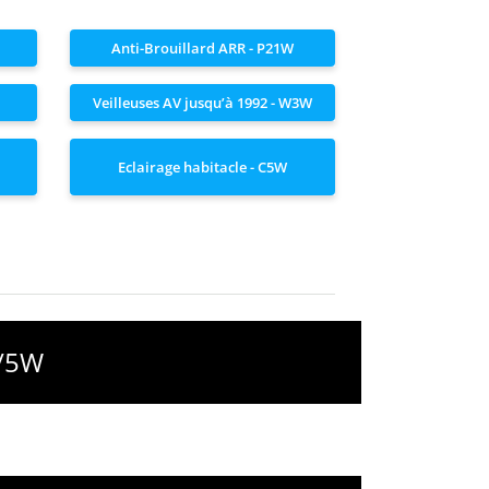
Anti-Brouillard ARR - P21W
Veilleuses AV jusqu’à 1992 - W3W
Eclairage habitacle - C5W
1/5W