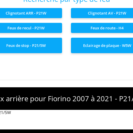
Clignotant ARR - P21W
Clignotant AV - P21W
Feux de recul - P21W
Feux de route - H4
Feux de stop - P21/5W
Eclairage de plaque - W5W
x arrière pour Fiorino 2007 à 2021 - P2
P21/5W