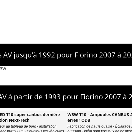
es AV jusqu’à 1992 pour Fiorino 2007 à 2
 W3W
 AV à partir de 1993 pour Fiorino 2007 à
D T10 super canbus dernière
W5W T10 - Ampoules CANBUS A
tion Next-Tech
erreur ODB
eur au tableau de bord - Installation
Fabrication de haute qualité - Éclairage
Blanc pur 5000K - Pour tous les véhicules
puissant - Idéal pour vos feux de position