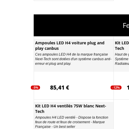
F
Ampoules LED H4 voiture plug and
Kit LE
play canbus
Tech
Ces ampoules LED H4 de la marque française
Haut de g
Next-Tech sont dotées d'un système canbus anti-
Système 
erreur et plug and play.
Radiateur
85,41 €
-5%
-12%
Kit LED H4 ventilés 75W blanc Next-
Tech
Ampoules H4 LED ventilé - Dispose la fonction
feux de route et feux de croisement - Marque
Française - Un best seller