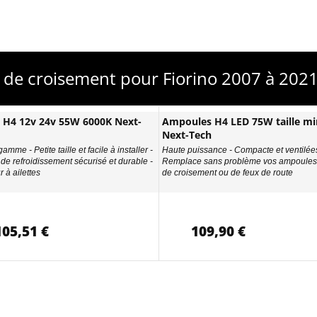
 de croisement pour Fiorino 2007 à 2021
D H4 12v 24v 55W 6000K Next-
Ampoules H4 LED 75W taille min
Next-Tech
amme - Petite taille et facile à installer -
Haute puissance - Compacte et ventilées
de refroidissement sécurisé et durable -
Remplace sans problème vos ampoules 
 à ailettes
de croisement ou de feux de route
105,51 €
109,90 €