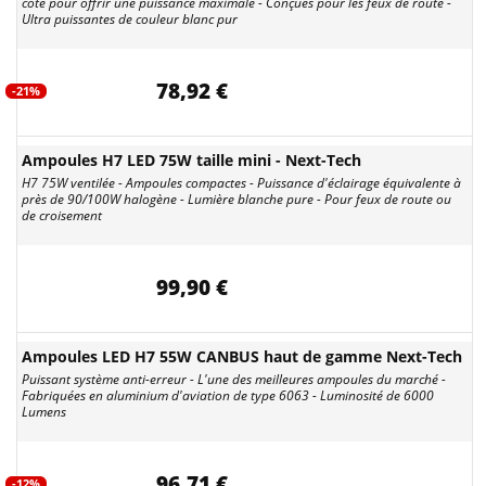
coté pour offrir une puissance maximale - Conçues pour les feux de route -
Ultra puissantes de couleur blanc pur
78,92 €
-21%
Ampoules H7 LED 75W taille mini - Next-Tech
H7 75W ventilée - Ampoules compactes - Puissance d'éclairage équivalente à
près de 90/100W halogène - Lumière blanche pure - Pour feux de route ou
de croisement
99,90 €
Ampoules LED H7 55W CANBUS haut de gamme Next-Tech
Puissant système anti-erreur - L'une des meilleures ampoules du marché -
Fabriquées en aluminium d'aviation de type 6063 - Luminosité de 6000
Lumens
96,71 €
-12%