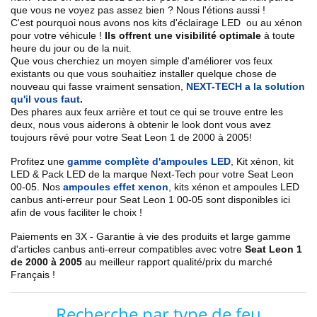
que vous ne voyez pas assez bien ? Nous l'étions aussi !
C'est pourquoi nous avons nos kits d'éclairage LED ou au xénon
pour votre véhicule !
Ils offrent une visibilité optimale
à toute
heure du jour ou de la nuit.
Que vous cherchiez un
moyen simple d'améliorer vos feux
existants
ou que vous souhaitiez installer quelque chose de
nouveau qui fasse vraiment sensation,
NEXT-TECH a la solution
qu'il vous faut
.
Des phares aux feux arrière et tout ce qui se trouve entre les
deux, nous vous aiderons à obtenir le look dont vous avez
toujours rêvé pour votre
Seat
Leon 1 de 2000 à 2005
!
Profitez une
gamme complète d'ampoules LED
,
Kit xénon, kit
LED & Pack LED de la marque Next-Tech pour votre
Seat
Leon
00-05
. Nos
ampoules effet xenon
, kits xénon et ampoules LED
canbus anti-erreur pour
Seat
Leon 1 00-05
sont disponibles ici
afin de vous faciliter le choix !
Paiements en 3X - Garantie à vie des produits et large gamme
d'articles canbus anti-erreur compatibles avec votre
Seat
Leon 1
de 2000 à 2005
au meilleur rapport qualité/prix du marché
Français !
Recherche par type de feu