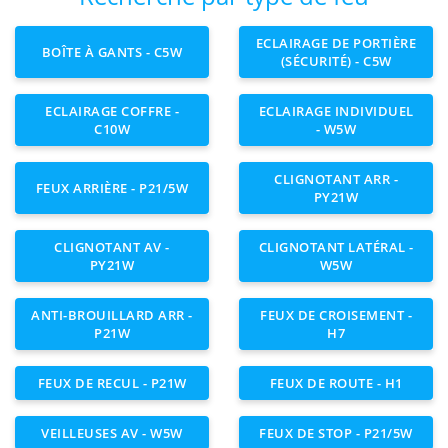
ECLAIRAGE DE PORTIÈRE
BOÎTE À GANTS - C5W
(SÉCURITÉ) - C5W
ECLAIRAGE COFFRE -
ECLAIRAGE INDIVIDUEL
C10W
- W5W
CLIGNOTANT ARR -
FEUX ARRIÈRE - P21/5W
PY21W
CLIGNOTANT AV -
CLIGNOTANT LATÉRAL -
PY21W
W5W
ANTI-BROUILLARD ARR -
FEUX DE CROISEMENT -
P21W
H7
FEUX DE RECUL - P21W
FEUX DE ROUTE - H1
VEILLEUSES AV - W5W
FEUX DE STOP - P21/5W