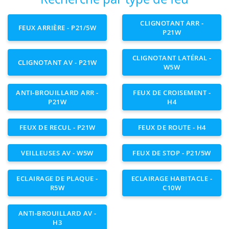
CLIGNOTANT ARR -
FEUX ARRIÈRE - P21/5W
P21W
CLIGNOTANT LATÉRAL -
CLIGNOTANT AV - P21W
W5W
ANTI-BROUILLARD ARR -
FEUX DE CROISEMENT -
P21W
H4
FEUX DE RECUL - P21W
FEUX DE ROUTE - H4
VEILLEUSES AV - W5W
FEUX DE STOP - P21/5W
ECLAIRAGE DE PLAQUE -
ECLAIRAGE HABITACLE -
R5W
C10W
ANTI-BROUILLARD AV -
H3