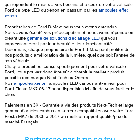
qui répondent le mieux à vos besoins et à ceux de votre véhicule
Ford de type LED ou xénon en passant par les
ampoules effet
xenon
.
Propriétaires de Ford B-Max: nous vous avons entendus.
Nous avons écouté vos préoccupation et nous avons répondu en
créant une
gamme de solutions d'éclairage LED
qui vous
impressionneront par leur beauté et leur fonctionnalité.
Désormais, chaque propriétaire de Ford B-Max peut profiter de
nos
produits d'amélioration de la lumière
, quel que soit l'année de
son véhicule.
Chaque produit est conçu spécifiquement pour votre véhicule
Ford, vous pouvez donc être sûr d'obtenir le meilleur produit
possible des marque Next-Tech ou Osram.
Nos
ampoules xenon
, ampoules LED canbus anti-erreur
pour
Ford
Fiesta MK7
08-17
sont disponibles ici afin de vous faciliter le
choix !
Paiements en 3X - Garantie à vie des produits Next-Tech et large
gamme d'articles
canbus anti-erreur
compatibles avec votre
Ford
Fiesta MK7 de 2008 à 2017
au meilleur rapport qualité/prix du
marché Français !
Recherche par type de feu