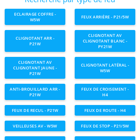
ECLAIRAGE COFFRE -
FEUX ARRIÈRE - P21/5W
W5W
CLIGNOTANT AV
CLIGNOTANT ARR -
CLIGNOTANT BLANC -
P21W
PY21W
CLIGNOTANT AV
CLIGNOTANT LATÉRAL -
CLIGNOTANT JAUNE -
W5W
P21W
ANTI-BROUILLARD ARR -
FEUX DE CROISEMENT -
P21W
H4
FEUX DE RECUL - P21W
FEUX DE ROUTE - H4
VEILLEUSES AV - W5W
FEUX DE STOP - P21/5W