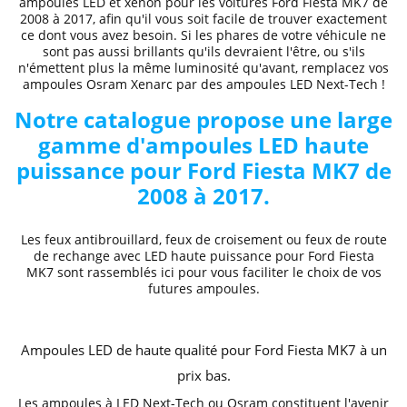
ampoules LED et xénon
pour les voitures
Ford
Fiesta MK7 de
2008 à 2017
, afin qu'il vous soit facile de trouver exactement
ce dont vous avez besoin. Si les phares de votre véhicule ne
sont pas aussi brillants qu'ils devraient l'être, ou s'ils
n'émettent plus la même luminosité qu'avant, remplacez vos
ampoules Osram Xenarc par des ampoules LED Next-Tech !
Notre catalogue propose une large
gamme d'ampoules LED haute
puissance pour Ford
Fiesta MK7 de
2008 à 2017
.
Les feux antibrouillard, feux de croisement ou feux de route
de rechange avec LED haute puissance pour Ford
Fiesta
MK7
sont rassemblés ici pour vous faciliter le choix de vos
futures ampoules.
Ampoules LED de haute qualité pour Ford
Fiesta MK7
à un
prix bas.
Les ampoules à
LED Next-Tech ou Osram
constituent
l'avenir