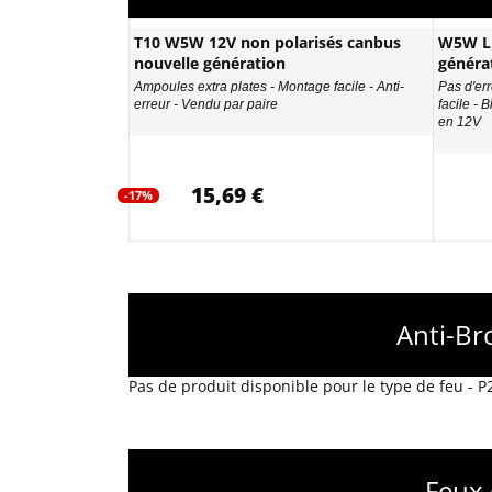
T10 W5W 12V non polarisés canbus
W5W LE
nouvelle génération
généra
Ampoules extra plates - Montage facile - Anti-
Pas d'err
erreur - Vendu par paire
facile - 
en 12V
15,69 €
-17%
Anti-Br
Pas de produit disponible pour le type de feu - 
Feux 