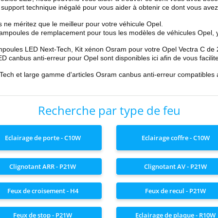
n
support technique inégalé
pour vous aider à
obtenir ce dont vous ave
e méritez que le meilleur pour votre véhicule Opel.
ampoules de remplacement pour tous les modèles de véhicules Opel
,
poules LED Next-Tech, Kit xénon Osram
pour votre Opel
Vectra C de
D canbus anti-erreur
pour Opel sont disponibles ici afin de vous facilite
-Tech et large gamme d'articles Osram canbus anti-erreur compatibles
Recherche par type de feu
Eclairage de porte - C10W
Eclairage coffre - C10W
Clignotant ARR - P21W
Clignotant AV - P21W
Feux de croisement - H4
Feux de recul - P21W
Feux de stop - P21W
Eclairage de plaque - R10W