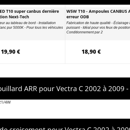
D T10 super canbus dernière
W5W T10 - Ampoules CANBUS A
tion Next-Tech
erreur ODB
eur au tableau de bord - Installation
Fabrication de haute qualité - Éclairage
Blanc pur 5000K - Pour tous les véhicules
puissant - Idéal pour vos feux de position
Conditionnement par 2
19,90 €
18,90 €
ouillard ARR pour Vectra C 2002 à 2009 
P21/4W
de croisement pour Vectra C 2002 à 200