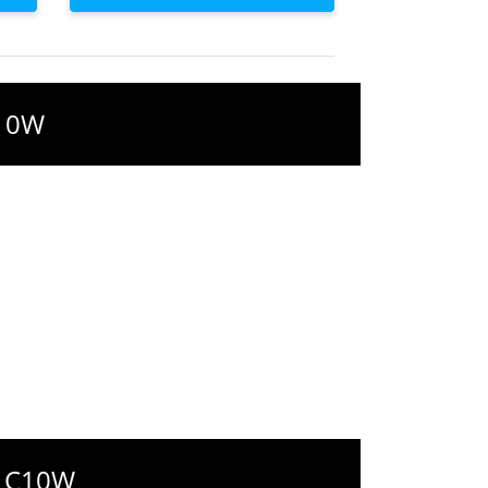
C10W
 - C10W