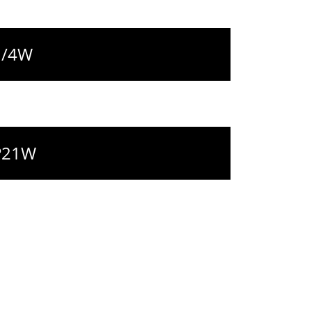
21/4W
 P21W