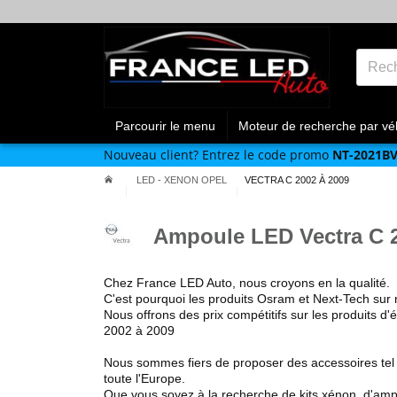
Parcourir le menu
Moteur de recherche par vé
Nouveau client?
Entrez le code promo
NT-2021B
LED - XENON OPEL
VECTRA C 2002 À 2009
Ampoule LED Vectra C 2
Chez France LED Auto, nous croyons en la qualité.
C'est pourquoi
les produits Osram et Next-Tech
sur 
Nous offrons des prix compétitifs sur les produits d'
2002 à 2009
Nous sommes fiers de proposer des accessoires te
toute l'Europe.
Que vous soyez à la recherche de kits xénon, d'amp