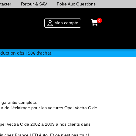
tacter
Retour & SAV
Foire Aux Questions
0
Mon compte
duction dès 150€ d'achat.
 garantie complète.
ur de l'éclairage pour les voitures
Opel
Vectra C de
pel
Vectra C de 2002 à 2009
à nos clients dans
 chez France LED Auto. Et ce n'est pas tout !