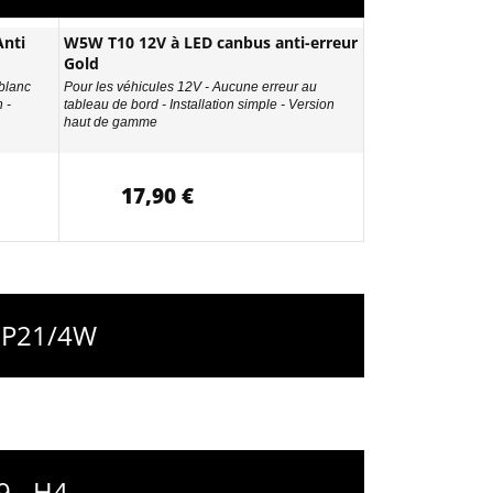
nti
W5W T10 12V à LED canbus anti-erreur
Gold
 blanc
Pour les véhicules 12V - Aucune erreur au
 -
tableau de bord - Installation simple - Version
haut de gamme
17,90 €
- P21/4W
9 - H4