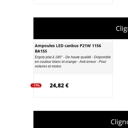
Cli
Ampoules LED canbus P21W 1156
BA15S
Ergots plat à 180° - De haute qualité - Disponible
en couleur blanc et orange - Anti-erreur - Pour
voitures et motos
24,82 €
-17%
Clign