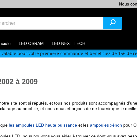
Nous con
hciule
LED OSRAM
LED NEXT-TECH
V
valable pour votre première commande et bénéficiez de 15€ de ré
002 à 2009
notre site
sont si réputés
, et tous nos produits sont accompagnés d'une
éclairage automobile, et nous nous efforçons de ne fournir que le meille
l que
les ampoules LED haute puissance
et les
ampoules xénon
pour O
oules LED, nous pouvons vous aider à trouver ce dont vous avez besoin