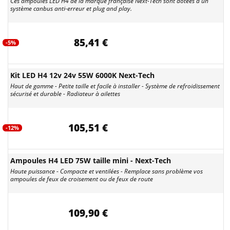
Ces ampoules LED H4 de la marque française Next-Tech sont dotées d'un
système canbus anti-erreur et plug and play.
85,41 €
-5%
Kit LED H4 12v 24v 55W 6000K Next-Tech
Haut de gamme - Petite taille et facile à installer - Système de refroidissement
sécurisé et durable - Radiateur à ailettes
105,51 €
-12%
Ampoules H4 LED 75W taille mini - Next-Tech
Haute puissance - Compacte et ventilées - Remplace sans problème vos
ampoules de feux de croisement ou de feux de route
109,90 €