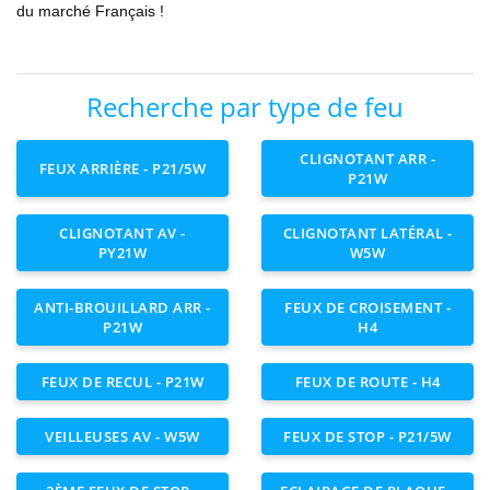
du marché Français !
Recherche par type de feu
CLIGNOTANT ARR -
FEUX ARRIÈRE - P21/5W
P21W
CLIGNOTANT AV -
CLIGNOTANT LATÉRAL -
PY21W
W5W
ANTI-BROUILLARD ARR -
FEUX DE CROISEMENT -
P21W
H4
FEUX DE RECUL - P21W
FEUX DE ROUTE - H4
VEILLEUSES AV - W5W
FEUX DE STOP - P21/5W