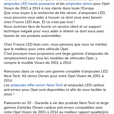
ampoules LED haute puissance
et les
ampoules xénon
pour Opel
Vivaro de 2001 à 2014
à nos clients dans toute l'Europe.
Que vous soyez à la recherche de kits xénon, d'ampoules LED,
nous pouvons vous aider à trouver ce dont vous avez besoin
chez France LED Auto. Et ce n'est pas tout !
Nous sommes fiers de fournir un service client et un
support
technique inégalé
pour vous aider à
obtenir ce dont vous avez
besoin
de vos produits automobiles.
Chez France LED Auto.com, nous pensons que vous ne méritez
que le meilleur pour votre véhicule Opel.
C'est pourquoi nous proposons une
large gamme d'ampoules de
remplacement pour tous les modèles de véhicules Opel
, y
compris le modèle
Vivaro de 2001 à 2014.
Retrouvez dans ce rayon une
gamme complète d'ampoules LED
Next-Tech, Kit xénon Osram
pour votre Opel
Vivaro de 2001 à
2014
.
Les
ampoules effet xenon Next-Tech
et ampoules LED canbus
anti-erreur
pour Opel sont disponibles ici afin de vous faciliter le
choix !
Paiements en 3X - Garantie à vie des produits Next-Tech et large
gamme d'articles Osram canbus anti-erreur compatibles avec
votre
Opel
Vivaro de 2001 à 2014
au meilleur rapport qualité/prix