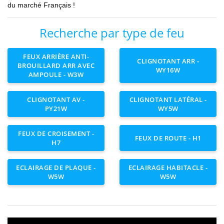
du marché Français !
Recherche par type de feu
FEUX ARRIÈRE ANTI-
CLIGNOTANT ARR -
BROUILLARD ARR AVEC
WY16W
AMPOULE - W3W
CLIGNOTANT AV -
CLIGNOTANT LATÉRAL -
PY21W
WY5W
FEUX DE CROISEMENT -
FEUX DE ROUTE - H1
H7
ECLAIRAGE DE PLAQUE -
ECLAIRAGE HABITACLE -
W5W
W5W