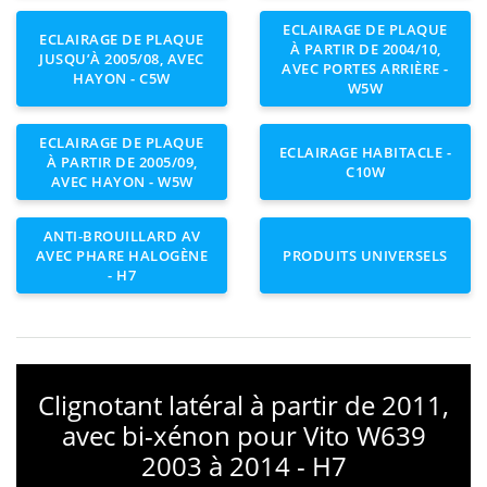
ECLAIRAGE DE PLAQUE
ECLAIRAGE DE PLAQUE
À PARTIR DE 2004/10,
JUSQU’À 2005/08, AVEC
AVEC PORTES ARRIÈRE -
HAYON - C5W
W5W
ECLAIRAGE DE PLAQUE
ECLAIRAGE HABITACLE -
À PARTIR DE 2005/09,
C10W
AVEC HAYON - W5W
ANTI-BROUILLARD AV
AVEC PHARE HALOGÈNE
PRODUITS UNIVERSELS
- H7
Clignotant latéral à partir de 2011,
avec bi-xénon pour Vito W639
2003 à 2014 - H7