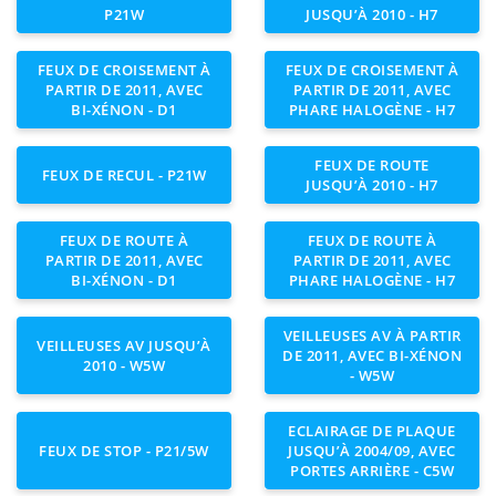
P21W
JUSQU’À 2010 - H7
FEUX DE CROISEMENT À
FEUX DE CROISEMENT À
PARTIR DE 2011, AVEC
PARTIR DE 2011, AVEC
BI-XÉNON - D1
PHARE HALOGÈNE - H7
FEUX DE ROUTE
FEUX DE RECUL - P21W
JUSQU’À 2010 - H7
FEUX DE ROUTE À
FEUX DE ROUTE À
PARTIR DE 2011, AVEC
PARTIR DE 2011, AVEC
BI-XÉNON - D1
PHARE HALOGÈNE - H7
VEILLEUSES AV À PARTIR
VEILLEUSES AV JUSQU’À
DE 2011, AVEC BI-XÉNON
2010 - W5W
- W5W
ECLAIRAGE DE PLAQUE
FEUX DE STOP - P21/5W
JUSQU’À 2004/09, AVEC
PORTES ARRIÈRE - C5W