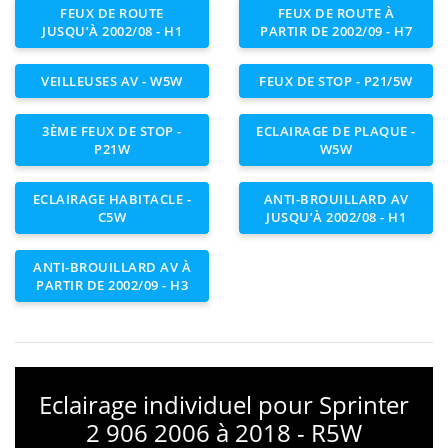
FEUX DE ROUTE
FEUX DE ROUTE À
JUSQU’À 2002/08 - H1
PARTIR DE 2002/09 - H7
VEILLEUSES AV - W5W
FEUX DE STOP - P21/5W
3ÈME FEUX DE STOP -
ECLAIRAGE DE PLAQUE -
P21W
W5W
ECLAIRAGE HABITACLE -
ANTI-BROUILLARD AV
C5W
JUSQU’À 2002/08 - H1
ANTI-BROUILLARD AV À
PARTIR DE 2002/09 - H3
Eclairage individuel pour Sprinter
2 906 2006 à 2018 - R5W