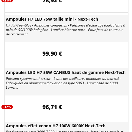
78,92 €
-21%
Ampoules H7 LED 75W taille mini - Next-Tech
H7 75W ventilée - Ampoules compactes - Puissance d'éclairage équivalente à
près de 90/100W halogène - Lumière blanche pure - Pour feux de route ou
de croisement
99,90 €
Ampoules LED H7 55W CANBUS haut de gamme Next-Tech
Puissant système anti-erreur - L'une des meilleures ampoules du marché -
Fabriquées en aluminium d'aviation de type 6063 - Luminosité de 6000
Lumens
96,71 €
-12%
Ampoules effet xenon H7 100W 6000K Next-Tech
Produisent environ 2600/3200 lumens par ampoule - Installation simple et