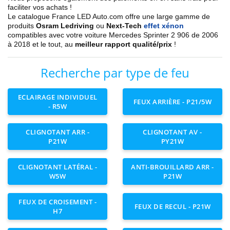
faciliter vos achats !
Le catalogue France LED Auto.com offre une large gamme de
produits
Osram Ledriving
ou
Next-Tech
effet xénon
compatibles avec votre voiture
Mercedes Sprinter 2 906 de 2006
à 2018
et le tout, au
meilleur rapport qualité/prix
!
Recherche par type de feu
ECLAIRAGE INDIVIDUEL
FEUX ARRIÈRE - P21/5W
- R5W
CLIGNOTANT ARR -
CLIGNOTANT AV -
P21W
PY21W
CLIGNOTANT LATÉRAL -
ANTI-BROUILLARD ARR -
W5W
P21W
FEUX DE CROISEMENT -
FEUX DE RECUL - P21W
H7