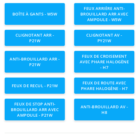
FEUX ARRIÈRE ANTI-
BOÎTE À GANTS - W5W
BROUILLARD ARR AVEC
AMPOULE - W5W
CLIGNOTANT ARR -
CLIGNOTANT AV -
P21W
PY21W
FEUX DE CROISEMENT
ANTI-BROUILLARD ARR -
AVEC PHARE HALOGÈNE
P21W
- H7
FEUX DE ROUTE AVEC
FEUX DE RECUL - P21W
PHARE HALOGÈNE - H7
FEUX DE STOP ANTI-
ANTI-BROUILLARD AV -
BROUILLARD ARR AVEC
H8
AMPOULE - P21W