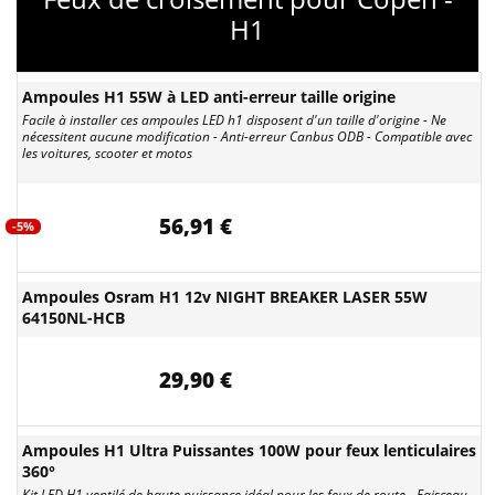
H1
Ampoules H1 55W à LED anti-erreur taille origine
Facile à installer ces ampoules LED h1 disposent d'un taille d'origine - Ne
nécessitent aucune modification - Anti-erreur Canbus ODB - Compatible avec
les voitures, scooter et motos
56,91 €
-5%
Ampoules Osram H1 12v NIGHT BREAKER LASER 55W
64150NL-HCB
29,90 €
Ampoules H1 Ultra Puissantes 100W pour feux lenticulaires
360°
Kit LED H1 ventilé de haute puissance idéal pour les feux de route - Faisceau