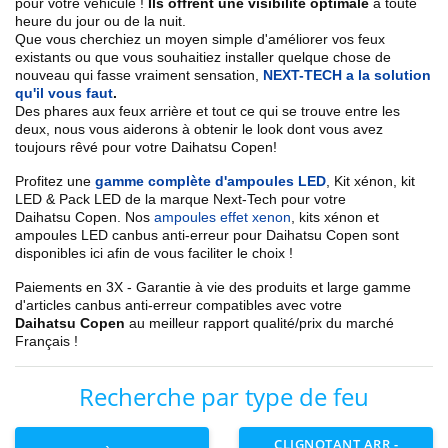
pour votre véhicule !
Ils offrent une visibilité optimale
à toute
heure du jour ou de la nuit.
Que vous cherchiez un
moyen simple d'améliorer vos feux
existants
ou que vous souhaitiez installer quelque chose de
nouveau qui fasse vraiment sensation,
NEXT-TECH a la solution
qu'il vous faut
.
Des phares aux feux arrière et tout ce qui se trouve entre les
deux, nous vous aiderons à obtenir le look dont vous avez
toujours rêvé pour votre
Daihatsu
Copen
!
Profitez une
gamme complète d'ampoules LED
,
Kit xénon, kit
LED & Pack LED de la marque Next-Tech pour votre
Daihatsu
Copen
. Nos
ampoules effet xenon
, kits xénon et
ampoules LED canbus anti-erreur pour
Daihatsu
Copen
sont
disponibles ici afin de vous faciliter le choix !
Paiements en 3X - Garantie à vie des produits et large gamme
d'articles canbus anti-erreur compatibles avec votre
Daihatsu
Copen
au meilleur rapport qualité/prix du marché
Français !
Recherche par type de feu
CLIGNOTANT ARR -