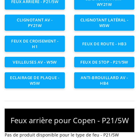
FEUX ARRIÈRE - P21/5W
WY21W
CLIGNOTANT AV -
CLIGNOTANT LATÉRAL -
PY21W
W5W
FEUX DE CROISEMENT -
FEUX DE ROUTE - HB3
H1
VEILLEUSES AV - W5W
FEUX DE STOP - P21/5W
ECLAIRAGE DE PLAQUE -
ANTI-BROUILLARD AV -
W5W
HB4
Feux arrière pour Copen - P21/5W
Pas de produit disponible pour le type de feu - P21/5W