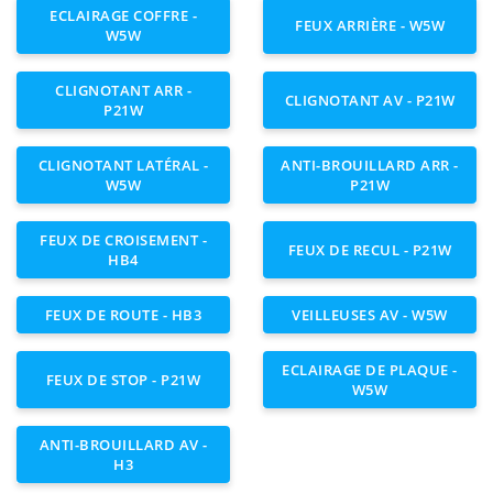
ECLAIRAGE COFFRE -
FEUX ARRIÈRE - W5W
W5W
CLIGNOTANT ARR -
CLIGNOTANT AV - P21W
P21W
CLIGNOTANT LATÉRAL -
ANTI-BROUILLARD ARR -
W5W
P21W
FEUX DE CROISEMENT -
FEUX DE RECUL - P21W
HB4
FEUX DE ROUTE - HB3
VEILLEUSES AV - W5W
ECLAIRAGE DE PLAQUE -
FEUX DE STOP - P21W
W5W
ANTI-BROUILLARD AV -
H3