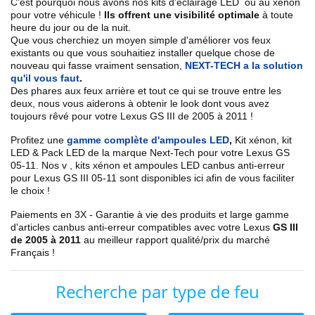
C'est pourquoi nous avons nos kits d'éclairage LED ou au xénon
pour votre véhicule !
Ils offrent une visibilité optimale
à toute
heure du jour ou de la nuit.
Que vous cherchiez un
moyen simple d'améliorer vos feux
existants
ou que vous souhaitiez installer quelque chose de
nouveau qui fasse vraiment sensation,
NEXT-TECH a la solution
qu'il vous faut
.
Des phares aux feux arrière et tout ce qui se trouve entre les
deux, nous vous aiderons à obtenir le look dont vous avez
toujours rêvé pour votre
Lexus
GS III de 2005 à 2011
!
Profitez une
gamme complète d'ampoules LED
,
Kit xénon, kit
LED & Pack LED de la marque Next-Tech pour votre
Lexus GS
05
-11
. Nos
v
, kits xénon et ampoules LED canbus anti-erreur
pour
Lexus GS III
05-11
sont disponibles ici afin de vous faciliter
le choix !
Paiements en 3X - Garantie à vie des produits et large gamme
d'articles canbus anti-erreur compatibles avec votre
Lexus
GS III
de 2005 à 2011
au meilleur rapport qualité/prix du marché
Français !
Recherche par type de feu