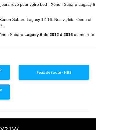
ujours rêvé pour votre
Led - Xénon Subaru
Lagacy 6
 Xénon Subaru Lagacy 12
-16
. Nos
v
, kits xénon et
x !
Xénon Subaru
Lagacy 6 de 2012 à 2016
au meilleur
re
Feux de route - HB3
e
 WY21W