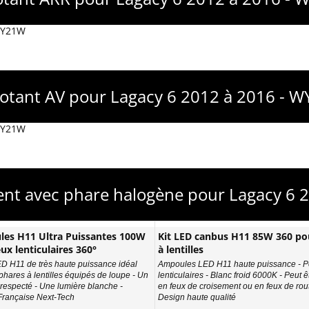
 WY21W
notant AV pour Lagacy 6 2012 à 2016 - 
 WY21W
ent avec phare halogène pour Lagacy 6 2
es H11 Ultra Puissantes 100W
Kit LED canbus H11 85W 360 po
ux lenticulaires 360°
à lentilles
ED H11 de très haute puissance idéal
Ampoules LED H11 haute puissance - P
phares à lentilles équipés de loupe - Un
lenticulaires - Blanc froid 6000K - Peut êt
 respecté - Une lumière blanche -
en feux de croisement ou en feux de rout
rançaise Next-Tech
Design haute qualité