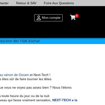
tacter
Retour & SAV
Foire Aux Questions
0
Mon compte
duction dès 150€ d'achat.
au xénon de Osram
et Next-Tech !
 êtes sûr de faire tourner les têtes.
 que vous ne voyez pas assez bien ? Nous l'étions
 toute heure du jour ou de la nuit.
veau qui fasse vraiment sensation,
NEXT-TECH a la