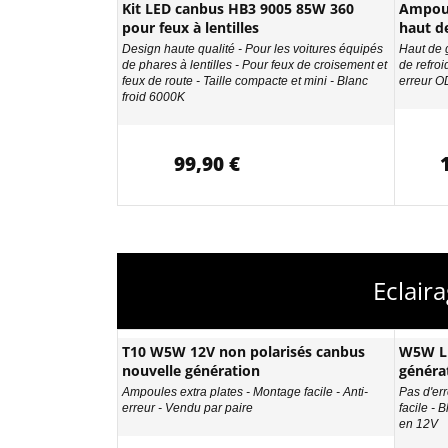
Kit LED canbus HB3 9005 85W 360
Ampou
pour feux à lentilles
haut d
Design haute qualité - Pour les voitures équipés
Haut de 
de phares à lentilles - Pour feux de croisement et
de refro
feux de route - Taille compacte et mini - Blanc
erreur 
froid 6000K
99,90 €
Eclair
T10 W5W 12V non polarisés canbus
W5W LE
nouvelle génération
généra
Ampoules extra plates - Montage facile - Anti-
Pas d'err
erreur - Vendu par paire
facile - 
en 12V