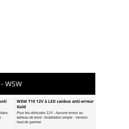
6 - W5W
nti
W5W T10 12V à LED canbus anti-erreur
Gold
 blanc
Pour les véhicules 12V - Aucune erreur au
 -
tableau de bord - Installation simple - Version
haut de gamme