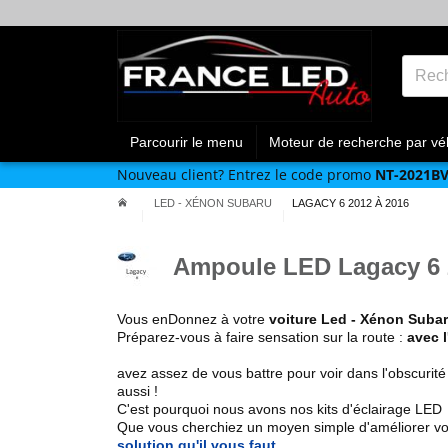
Parcourir le menu
Moteur de recherche par vé
Nouveau client?
Entrez le code promo
NT-2021B
LED - XÉNON SUBARU
LAGACY 6 2012 À 2016
Ampoule LED Lagacy 6 
Vous enDonnez à votre
voiture Led - Xénon Suba
Préparez-vous à faire sensation sur la route :
avec 
avez assez de vous battre pour voir dans l'obscurité
aussi !
C'est pourquoi nous avons nos kits d'éclairage LED
Que vous cherchiez un
moyen simple d'améliorer vo
solution qu'il vous faut
.