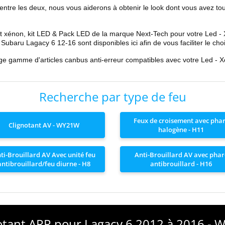
 entre les deux, nous vous aiderons à obtenir le look dont vous avez to
t xénon, kit LED & Pack LED de la marque Next-Tech pour votre
Led -
 Subaru Lagacy 6
12-16
sont disponibles ici afin de vous faciliter le choi
rge gamme d'articles canbus anti-erreur compatibles avec votre
Led - 
Recherche par type de feu
Feux de croisement avec pha
Clignotant AV - WY21W
halogène - H11
ti-Brouillard AV Avec unité feu
Anti-Brouillard AV avec phar
antibrouillard/feu diurne - H8
antibrouillard - H16
otant ARR pour Lagacy 6 2012 à 2016 -