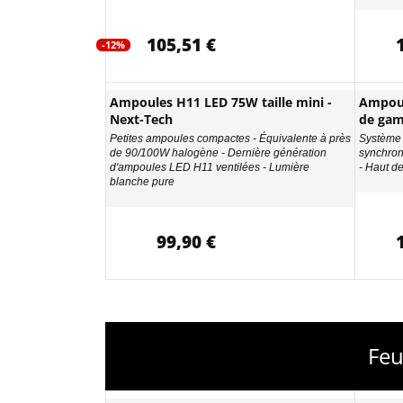
105,51 €
-12%
Ampoules H11 LED 75W taille mini -
Ampou
Next-Tech
de ga
Petites ampoules compactes - Équivalente à près
Système 
de 90/100W halogène - Dernière génération
synchron
d'ampoules LED H11 ventilées - Lumière
- Haut d
blanche pure
99,90 €
Feu