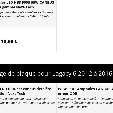
les LED HB3 9005 55W CANBUS
e gamme Next-Tech
gamme - Ampoules ventilées - Système
idissement intelligent - CANBUS anti-
ODB
119,90 €
age de plaque pour Lagacy 6 2012 à 201
D T10 super canbus dernière
W5W T10 - Ampoules CANBUS A
tion Next-Tech
erreur ODB
eur au tableau de bord - Installation
Fabrication de haute qualité - Éclairage
Blanc pur 5000K - Pour tous les véhicules
puissant - Idéal pour vos feux de position
Conditionnement par 2