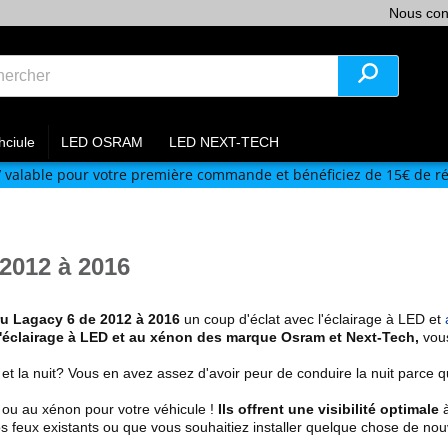
Nous con
hciule
LED OSRAM
LED NEXT-TECH
V
valable pour votre première commande et bénéficiez de 15€ de ré
2012 à 2016
ru
Lagacy 6 de 2012 à 2016
un coup d'éclat avec l'éclairage à LED et
l'éclairage à LED et au xénon des marque Osram et Next-Tech
,
vous
 et la nuit? Vous en avez assez d'avoir peur de conduire la nuit parce
 ou au xénon pour votre véhicule !
Ils offrent une visibilité optimale
à
s feux existants
ou que vous souhaitiez installer quelque chose de nou