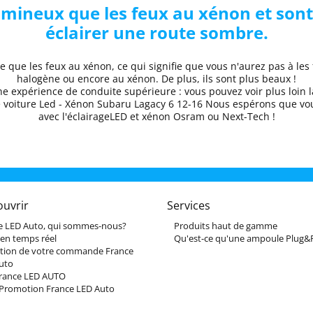
umineux que les feux au xénon et sont
éclairer une route sombre.
 que les feux au xénon, ce qui signifie que vous n'aurez pas à les 
halogène ou encore au xénon. De plus, ils sont plus beaux !
une
expérience de conduite supérieure
: vous pouvez voir plus loin l
e voiture
Led - Xénon Subaru
Lagacy 6
12-16
Nous espérons que
vo
avec l'éclairageLED et xénon Osram ou Next-Tech !
ouvrir
Services
e LED Auto, qui sommes-nous?
Produits haut de gamme
 en temps réel
Qu'est-ce qu'une ampoule Plug&P
tion de votre commande France
uto
France LED AUTO
Promotion France LED Auto