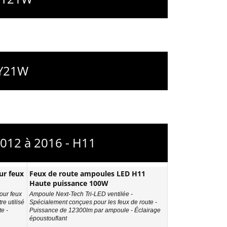
WY21W
012 à 2016 - H11
ur feux
Feux de route ampoules LED H11
Haute puissance 100W
our feux
Ampoule Next-Tech Tri-LED ventilée -
re utilisé
Spécialement conçues pour les feux de route -
e -
Puissance de 12300lm par ampoule - Éclairage
époustouflant