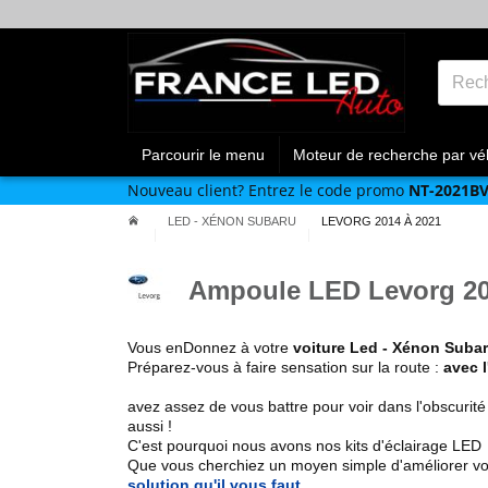
Parcourir le menu
Moteur de recherche par vé
Nouveau client?
Entrez le code promo
NT-2021B
LED - XÉNON SUBARU
LEVORG 2014 À 2021
Ampoule LED Levorg 20
Vous enDonnez à votre
voiture
Led - Xénon Suba
Préparez-vous à faire sensation sur la route :
avec 
avez assez de vous battre pour voir dans l'obscurité
aussi !
C'est pourquoi nous avons nos kits d'éclairage LED
Que vous cherchiez un
moyen simple d'améliorer vo
solution qu'il vous faut
.