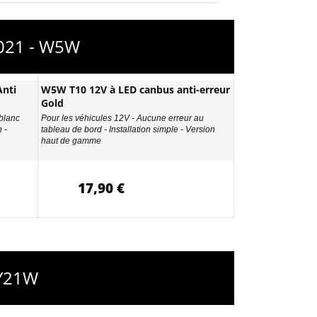
2021 - W5W
nti
W5W T10 12V à LED canbus anti-erreur
Gold
 blanc
Pour les véhicules 12V - Aucune erreur au
 -
tableau de bord - Installation simple - Version
haut de gamme
17,90 €
WY21W