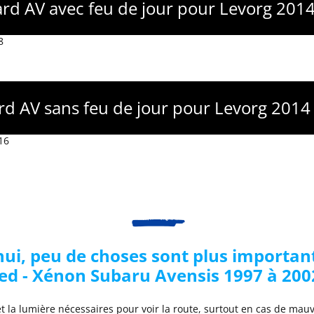
ard AV avec feu de jour pour Levorg 201
8
ard AV sans feu de jour pour Levorg 2014
16
i, peu de choses sont plus important
ed - Xénon Subaru
Av
ensis 1997 à 200
et la lumière nécessaires pour voir la route, surtout en cas de ma