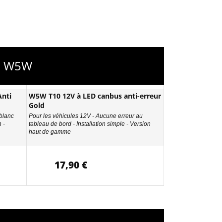
 - W5W
nti
W5W T10 12V à LED canbus anti-erreur
Gold
 blanc
Pour les véhicules 12V - Aucune erreur au
 -
tableau de bord - Installation simple - Version
haut de gamme
17,90 €