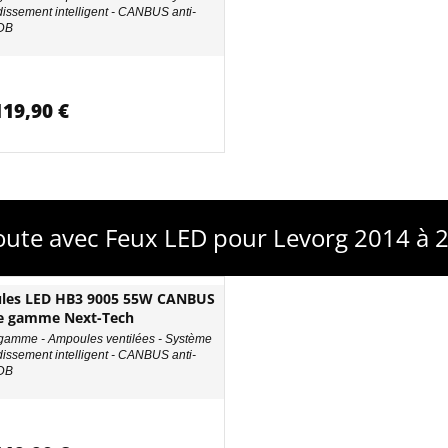
idissement intelligent - CANBUS anti-
ODB
119,90 €
oute avec Feux LED pour Levorg 2014 à 
les LED HB3 9005 55W CANBUS
e gamme Next-Tech
gamme - Ampoules ventilées - Système
idissement intelligent - CANBUS anti-
ODB