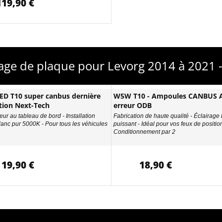
119,90 €
rage de plaque pour Levorg 2014 à 2021
D T10 super canbus dernière
W5W T10 - Ampoules CANBUS A
tion Next-Tech
erreur ODB
eur au tableau de bord - Installation
Fabrication de haute qualité - Éclairage
Blanc pur 5000K - Pour tous les véhicules
puissant - Idéal pour vos feux de position
Conditionnement par 2
19,90 €
18,90 €