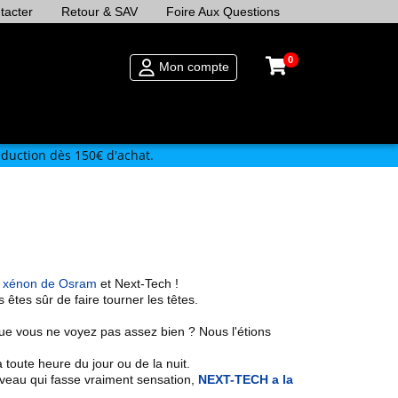
tacter
Retour & SAV
Foire Aux Questions
0
Mon compte
duction dès 150€ d'achat.
 xénon de Osram
et Next-Tech !
 êtes sûr de faire tourner les têtes.
 que vous ne voyez pas assez bien ? Nous l'étions
 toute heure du jour ou de la nuit.
veau qui fasse vraiment sensation,
NEXT-TECH a la