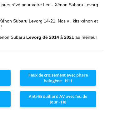
ujours rêvé pour votre
Led - Xénon Subaru
Levorg
 Xénon Subaru
Levorg
14-21
. Nos
v
, kits xénon et
 !
Xénon Subaru
Levorg
de 2014 à 2021
au meilleur
Feux de croisement avec phare
halogène - H11
Anti-Brouillard AV avec feu de
jour - H8