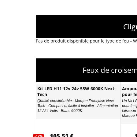
Cli
Pas de produit disponible pour le type de feu -
Feux de croisem
Kit LED H11 12v 24v 55W 6000K Next-
Ampoul
Tech
pour fe
Qualité considérable - Marque Française Next-
Un Kit L
Tech - Compact et facile à installer - Alimentation
pour les 
12 / 24 Volts - Blanc 6000K
faisceau
Marque F
105,51 €
-12%