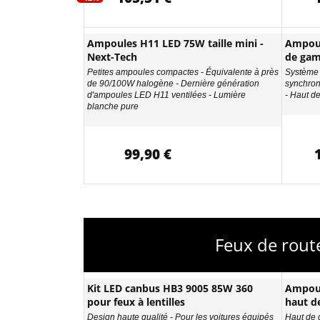
Ampoules H11 LED 75W taille mini -
Ampou
Next-Tech
de ga
Petites ampoules compactes - Équivalente à près
Système 
de 90/100W halogène - Dernière génération
synchron
d'ampoules LED H11 ventilées - Lumière
- Haut d
blanche pure
99,90 €
Feux de rout
Kit LED canbus HB3 9005 85W 360
Ampou
pour feux à lentilles
haut d
Design haute qualité - Pour les voitures équipés
Haut de 