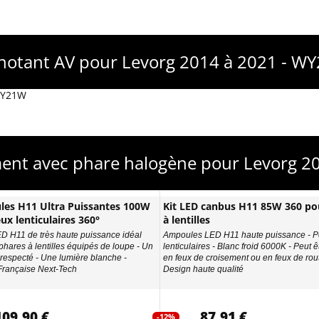
gnotant AV pour Levorg 2014 à 2021 - W
 WY21W
ent avec phare halogène pour Levorg 2
es H11 Ultra Puissantes 100W
Kit LED canbus H11 85W 360 po
ux lenticulaires 360°
à lentilles
ED H11 de très haute puissance idéal
Ampoules LED H11 haute puissance - P
phares à lentilles équipés de loupe - Un
lenticulaires - Blanc froid 6000K - Peut êt
 respecté - Une lumière blanche -
en feux de croisement ou en feux de rout
rançaise Next-Tech
Design haute qualité
109,90 €
87,91 €
-12%