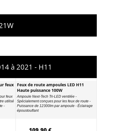
Y21W
014 à 2021 - H11
ur feux
Feux de route ampoules LED H11
Haute puissance 100W
our feux
Ampoule Next-Tech Tri-LED ventilée -
re utilisé
Spécialement conçues pour les feux de route -
e -
Puissance de 12300lm par ampoule - Éclairage
époustouflant
109,90 €