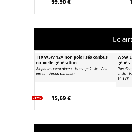
99,90 €
Eclai
T10 W5W 12V non polarisés canbus
W5W LE
nouvelle génération
généra
Ampoules extra plates - Montage facile - Anti-
Pas d'err
erreur - Vendu par paire
facile - 
en 12V
15,69 €
-17%