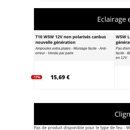
Eclairage
T10 W5W 12V non polarisés canbus
W5W LE
nouvelle génération
généra
Ampoules extra plates - Montage facile - Anti-
Pas d'err
erreur - Vendu par paire
facile - 
en 12V
15,69 €
-17%
Clig
Pas de produit disponible pour le type de feu -