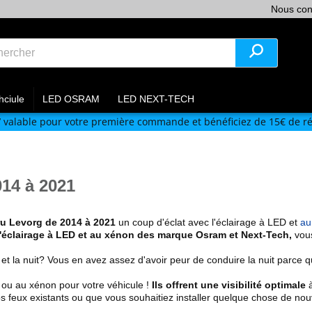
Nous con
hciule
LED OSRAM
LED NEXT-TECH
V
valable pour votre première commande et bénéficiez de 15€ de ré
14 à 2021
ru
Levorg de 2014 à 2021
un coup d'éclat avec l'éclairage à LED et
au
l'éclairage à LED et au xénon des marque Osram et Next-Tech
,
vous
 et la nuit? Vous en avez assez d'avoir peur de conduire la nuit parce
 ou au xénon pour votre véhicule !
Ils offrent une visibilité optimale
à
s feux existants
ou que vous souhaitiez installer quelque chose de nou