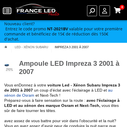
0
Nouveau client?
Entrez le code promo
NT-2021BV
valable pour votre première
commande et bénéficiez de 15€ de réduction dès 150€
d'achat.
LED - XÉNON SUBARU
IMPREZA 3 2001 À 2007
Ampoule LED Impreza 3 2001 à
2007
Vous enDonnez à votre
voiture Led - Xénon Subaru
Impreza 3
de 2001 à 2007
un coup d'éclat avec l'éclairage à LED et
au
xénon de Osram
et Next-Tech !
Préparez-vous à faire sensation sur la route :
avec l'éclairage à
LED et au xénon des marque Osram et Next-Tech
,
vous êtes
sûr de faire tourner les têtes.
avez assez de vous battre pour voir dans l'obscurité et la nuit?
Vous en avez assez d'avoir peur de conduire la nuit parce que