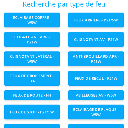
Recherche par type de feu
ECLAIRAGE COFFRE -
FEUX ARRIÈRE - P21/5W
W5W
CLIGNOTANT ARR -
CLIGNOTANT AV - P21W
P21W
CLIGNOTANT LATÉRAL -
ANTI-BROUILLARD ARR -
W5W
P21W
FEUX DE CROISEMENT -
FEUX DE RECUL - P21W
H4
FEUX DE ROUTE - H4
VEILLEUSES AV - W5W
ECLAIRAGE DE PLAQUE -
FEUX DE STOP - P21/5W
W5W