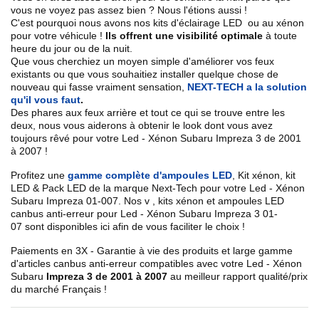
vous ne voyez pas assez bien ? Nous l'étions aussi !
C'est pourquoi nous avons nos kits d'éclairage LED ou au xénon
pour votre véhicule !
Ils offrent une visibilité optimale
à toute
heure du jour ou de la nuit.
Que vous cherchiez un
moyen simple d'améliorer vos feux
existants
ou que vous souhaitiez installer quelque chose de
nouveau qui fasse vraiment sensation,
NEXT-TECH a la solution
qu'il vous faut
.
Des phares aux feux arrière et tout ce qui se trouve entre les
deux, nous vous aiderons à obtenir le look dont vous avez
toujours rêvé pour votre
Led - Xénon Subaru
Impreza 3 de 2001
à 2007
!
Profitez une
gamme complète d'ampoules LED
,
Kit xénon, kit
LED & Pack LED de la marque Next-Tech pour votre
Led - Xénon
Subaru
Impreza 01
-007
. Nos
v
, kits xénon et ampoules LED
canbus anti-erreur pour
Led - Xénon Subaru Impreza 3
01-
07
sont disponibles ici afin de vous faciliter le choix !
Paiements en 3X - Garantie à vie des produits et large gamme
d'articles canbus anti-erreur compatibles avec votre
Led - Xénon
Subaru
Impreza 3 de 2001 à 2007
au meilleur rapport qualité/prix
du marché Français !