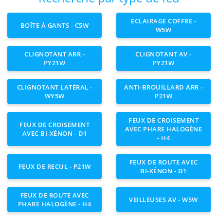
ECLAIRAGE COFFRE -
BOÎTE À GANTS - C5W
W5W
CLIGNOTANT ARR -
CLIGNOTANT AV -
PY21W
PY21W
CLIGNOTANT LATÉRAL -
ANTI-BROUILLARD ARR -
WY5W
P21W
FEUX DE CROISEMENT
FEUX DE CROISEMENT
AVEC PHARE HALOGÈNE
AVEC BI-XÉNON - D1
- H4
FEUX DE ROUTE AVEC
FEUX DE RECUL - P21W
BI-XÉNON - D1
FEUX DE ROUTE AVEC
VEILLEUSES AV - W5W
PHARE HALOGÈNE - H4