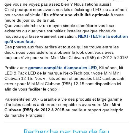
que vous ne voyez pas assez bien ? Nous l'étions aussi !
C'est pourquoi nous avons nos kits d'éclairage LED ou au xénon
pour votre véhicule !
Ils offrent une visibilité optimale
à toute
heure du jour ou de la nuit.
Que vous cherchiez un
moyen simple d'améliorer vos feux
existants
ou que vous souhaitiez installer quelque chose de
nouveau qui fasse vraiment sensation,
NEXT-TECH a la solution
qu'il vous faut
.
Des phares aux feux arrière et tout ce qui se trouve entre les
deux, nous vous aiderons à obtenir le look dont vous avez
toujours rêvé pour votre
Mini
Mini Clubvan (R55) de 2012 à 2015
!
Profitez une
gamme complète d'ampoules LED
,
Kit xénon, kit
LED & Pack LED de la marque Next-Tech pour votre
Mini Mini
Clubvan 12
-15
. Nos
v
, kits xénon et ampoules LED canbus anti-
erreur pour
Mini Mini Clubvan (R55)
12-15
sont disponibles ici
afin de vous faciliter le choix !
Paiements en 3X - Garantie à vie des produits et large gamme
d'articles canbus anti-erreur compatibles avec votre
Mini
Mini
Clubvan (R55) de 2012 à 2015
au meilleur rapport qualité/prix
du marché Français !
Recherche par type de feu