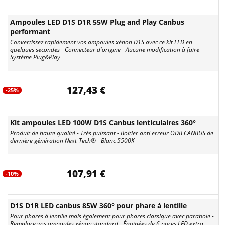
Ampoules LED D1S D1R 55W Plug and Play Canbus
performant
Convertissez rapidement vos ampoules xénon D1S avec ce kit LED en
quelques secondes - Connecteur d'origine - Aucune modification à faire -
Système Plug&Play
127,43 €
-25%
Kit ampoules LED 100W D1S Canbus lenticulaires 360°
Produit de haute qualité - Très puissant - Boitier anti erreur ODB CANBUS de
dernière génération Next-Tech® - Blanc 5500K
107,91 €
-10%
D1S D1R LED canbus 85W 360° pour phare à lentille
Pour phares à lentille mais également pour phares classique avec parabole -
Remplace vos ampoules xénon standard - Équipées de 6 puces LED extra