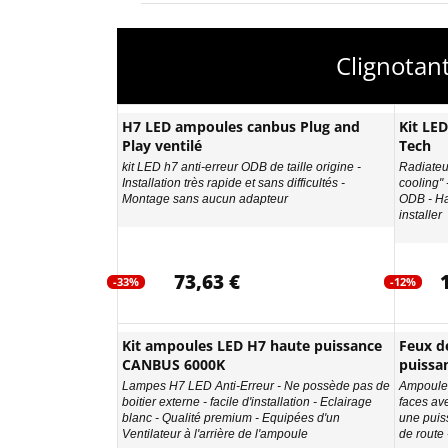
Clignotan
H7 LED ampoules canbus Plug and
Kit LE
Play ventilé
Tech
kit LED h7 anti-erreur ODB de taille origine -
Radiateur
Installation très rapide et sans difficultés -
cooling"
Montage sans aucun adapteur
ODB - Ha
installer
73,63 €
-33%
-12%
Kit ampoules LED H7 haute puissance
Feux d
CANBUS 6000K
puissa
Lampes H7 LED Anti-Erreur - Ne possède pas de
Ampoules
boitier externe - facile d'installation - Eclairage
faces av
blanc - Qualité premium - Equipées d'un
une puis
Ventilateur à l'arrière de l'ampoule
de route 