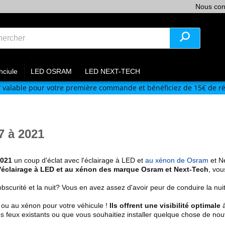
Nous con
hciule
LED OSRAM
LED NEXT-TECH
V
valable pour votre première commande et bénéficiez de 15€ de ré
 à 2021
2021
un coup d'éclat avec l'éclairage à LED et
au xénon de Osram
et Ne
l'éclairage à LED et au xénon des marque Osram et Next-Tech
, vou
obscurité et la nuit? Vous en avez assez d'avoir peur de conduire la n
 ou au xénon pour votre véhicule !
Ils offrent une visibilité optimale
à
s feux existants
ou que vous souhaitiez installer quelque chose de nou