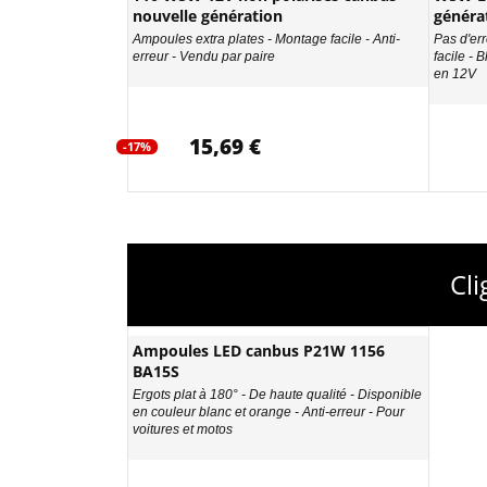
nouvelle génération
généra
Ampoules extra plates - Montage facile - Anti-
Pas d'err
erreur - Vendu par paire
facile - 
en 12V
15,69 €
-17%
Cl
Ampoules LED canbus P21W 1156
BA15S
Ergots plat à 180° - De haute qualité - Disponible
en couleur blanc et orange - Anti-erreur - Pour
voitures et motos