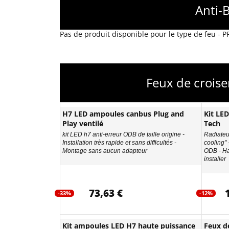
Anti-
Pas de produit disponible pour le type de feu - 
Feux de crois
H7 LED ampoules canbus Plug and
Kit LE
Play ventilé
Tech
kit LED h7 anti-erreur ODB de taille origine -
Radiateur
Installation très rapide et sans difficultés -
cooling"
Montage sans aucun adapteur
ODB - Ha
installer
73,63 €
-33%
-12%
Kit ampoules LED H7 haute puissance
Feux d