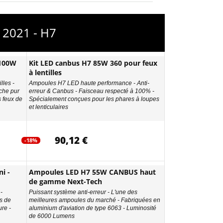
 2021 - H7
 100W
Kit LED canbus H7 85W 360 pour feux
à lentilles
lles -
Ampoules H7 LED haute performance - Anti-
che pur
erreur & Canbus - Faisceau respecté à 100% -
s feux de
Spécialement conçues pour les phares à loupes
et lenticulaires
90,12 €
-18%
i -
Ampoules LED H7 55W CANBUS haut
de gamme Next-Tech
-
Puissant système anti-erreur - L'une des
s de
meilleures ampoules du marché - Fabriquées en
re -
aluminium d'aviation de type 6063 - Luminosité
de 6000 Lumens