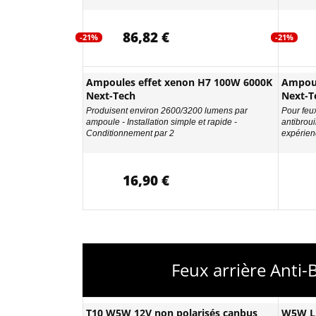
86,82 €
-21%
-21%
Ampoules effet xenon H7 100W 6000K
Ampoul
Next-Tech
Next-T
Produisent environ 2600/3200 lumens par
Pour feu
ampoule - Installation simple et rapide -
antibroui
Conditionnement par 2
expérien
16,90 €
Feux arrière Anti
T10 W5W 12V non polarisés canbus
W5W LE