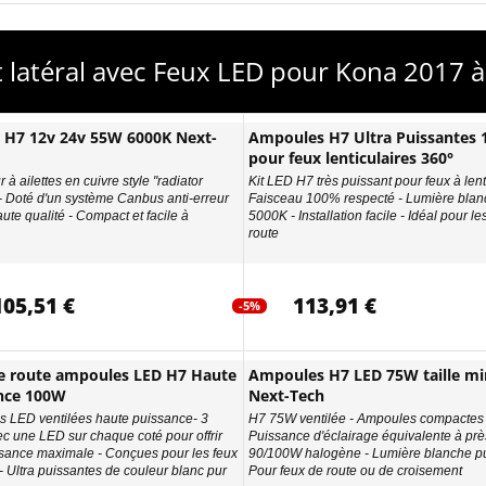
t latéral avec Feux LED pour Kona 2017 à
D H7 12v 24v 55W 6000K Next-
Ampoules H7 Ultra Puissantes
pour feux lenticulaires 360°
 à ailettes en cuivre style "radiator
Kit LED H7 très puissant pour feux à lenti
 - Doté d'un système Canbus anti-erreur
Faisceau 100% respecté - Lumière blan
ute qualité - Compact et facile à
5000K - Installation facile - Idéal pour le
route
105,51 €
113,91 €
-5%
e route ampoules LED H7 Haute
Ampoules H7 LED 75W taille min
nce 100W
Next-Tech
 LED ventilées haute puissance- 3
H7 75W ventilée - Ampoules compactes 
ec une LED sur chaque coté pour offrir
Puissance d'éclairage équivalente à prè
sance maximale - Conçues pour les feux
90/100W halogène - Lumière blanche pu
- Ultra puissantes de couleur blanc pur
Pour feux de route ou de croisement