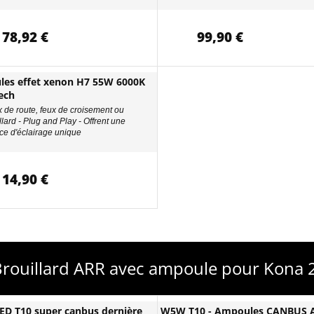
78,92 €
99,90 €
es effet xenon H7 55W 6000K
ech
x de route, feux de croisement ou
llard - Plug and Play - Offrent une
ce d'éclairage unique
14,90 €
-Brouillard ARR avec ampoule pour Kona
D T10 super canbus dernière
W5W T10 - Ampoules CANBUS A