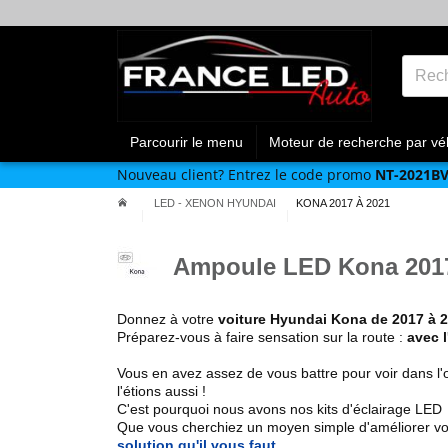
Parcourir le menu
Moteur de recherche par vé
Nouveau client?
Entrez le code promo
NT-2021B
LED - XENON HYUNDAI
KONA 2017 À 2021
Ampoule LED Kona 2017
Donnez à votre
voiture
Hyundai
Kona de 2017 à 
Préparez-vous à faire sensation sur la route :
avec 
Vous en avez assez de vous battre pour voir dans l'
l'étions aussi !
C'est pourquoi nous avons nos kits d'éclairage LED
Que vous cherchiez un
moyen simple d'améliorer vo
solution qu'il vous faut
.