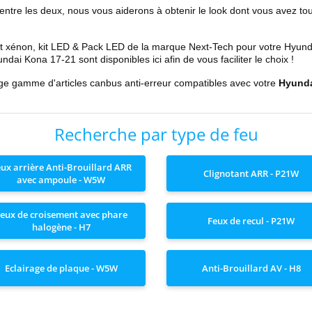
 entre les deux, nous vous aiderons à obtenir le look dont vous avez to
t xénon, kit LED & Pack LED de la marque Next-Tech pour votre
Hyund
undai
Kona 17-21
sont disponibles ici afin de vous faciliter le choix !
rge gamme d'articles canbus anti-erreur compatibles avec votre
Hyund
Recherche par type de feu
ux arrière Anti-Brouillard ARR
Clignotant ARR - P21W
avec ampoule - W5W
eux de croisement avec phare
Feux de recul - P21W
halogène - H7
Eclairage de plaque - W5W
Anti-Brouillard AV - H8