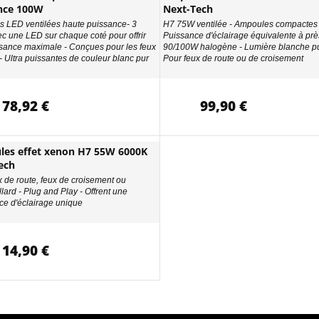
nce 100W
Next-Tech
 LED ventilées haute puissance- 3
H7 75W ventilée - Ampoules compactes 
ec une LED sur chaque coté pour offrir
Puissance d'éclairage équivalente à prè
sance maximale - Conçues pour les feux
90/100W halogène - Lumière blanche pu
- Ultra puissantes de couleur blanc pur
Pour feux de route ou de croisement
78,92 €
99,90 €
es effet xenon H7 55W 6000K
ech
x de route, feux de croisement ou
llard - Plug and Play - Offrent une
ce d'éclairage unique
14,90 €