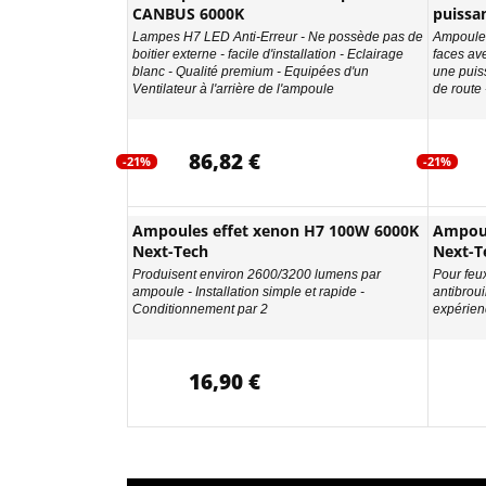
CANBUS 6000K
puissa
Lampes H7 LED Anti-Erreur - Ne possède pas de
Ampoules
boitier externe - facile d'installation - Eclairage
faces av
blanc - Qualité premium - Equipées d'un
une puis
Ventilateur à l'arrière de l'ampoule
de route 
86,82 €
-21%
-21%
Ampoules effet xenon H7 100W 6000K
Ampoul
Next-Tech
Next-T
Produisent environ 2600/3200 lumens par
Pour feu
ampoule - Installation simple et rapide -
antibroui
Conditionnement par 2
expérien
16,90 €