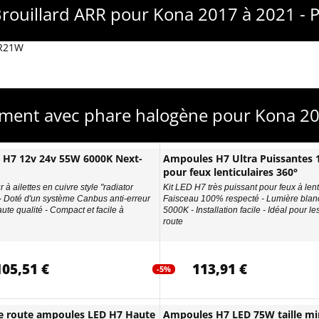
Brouillard ARR pour Kona 2017 à 2021 -
PR21W
ement avec phare halogène pour Kona 20
D H7 12v 24v 55W 6000K Next-
Ampoules H7 Ultra Puissantes
pour feux lenticulaires 360°
 à ailettes en cuivre style "radiator
Kit LED H7 très puissant pour feux à lenti
 - Doté d'un système Canbus anti-erreur
Faisceau 100% respecté - Lumière blan
ute qualité - Compact et facile à
5000K - Installation facile - Idéal pour le
route
105,51 €
113,91 €
-5%
e route ampoules LED H7 Haute
Ampoules H7 LED 75W taille min