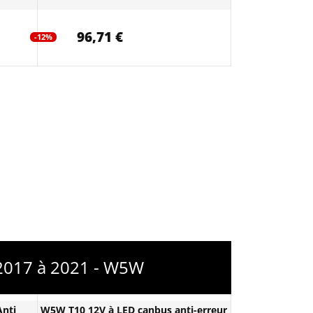
96,71 €
-12%
 2017 à 2021 - W5W
nti
W5W T10 12V à LED canbus anti-erreur