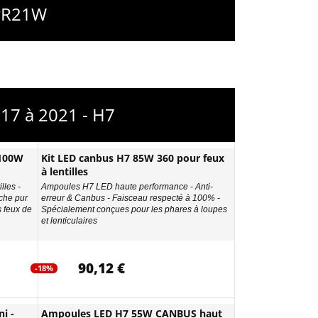
 PR21W
17 à 2021 - H7
 100W
Kit LED canbus H7 85W 360 pour feux
à lentilles
lles -
Ampoules H7 LED haute performance - Anti-
che pur
erreur & Canbus - Faisceau respecté à 100% -
s feux de
Spécialement conçues pour les phares à loupes
et lenticulaires
90,12 €
-18%
i -
Ampoules LED H7 55W CANBUS haut