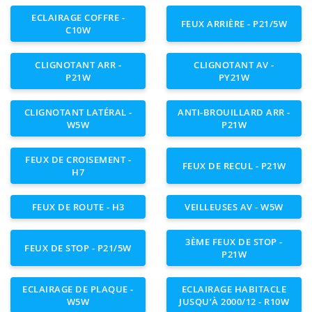
ECLAIRAGE COFFRE -
FEUX ARRIÈRE - P21/5W
C10W
CLIGNOTANT ARR -
CLIGNOTANT AV -
P21W
PY21W
CLIGNOTANT LATÉRAL -
ANTI-BROUILLARD ARR -
W5W
P21W
FEUX DE CROISEMENT -
FEUX DE RECUL - P21W
H7
FEUX DE ROUTE - H3
VEILLEUSES AV - W5W
3ÈME FEUX DE STOP -
FEUX DE STOP - P21/5W
P21W
ECLAIRAGE DE PLAQUE -
ECLAIRAGE HABITACLE
W5W
JUSQU’À 2000/12 - R10W