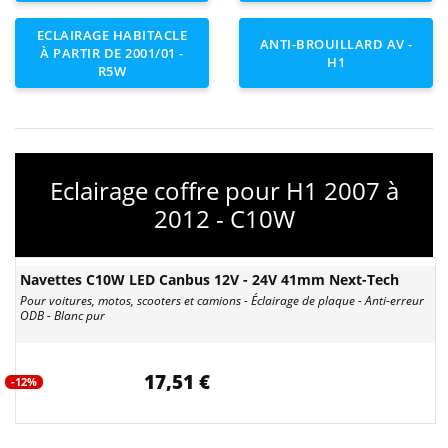
ECLAIRAGE HABITACLE
ANTI-BROUILLARD AV -
À PARTIR DE 2001/01 -
H1
R5W
Eclairage coffre pour H1 2007 à
2012 - C10W
Navettes C10W LED Canbus 12V - 24V 41mm Next-Tech
Pour voitures, motos, scooters et camions - Éclairage de plaque - Anti-erreur
ODB - Blanc pur
17,51 €
-12%