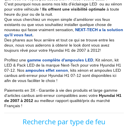
C'est pourquoi nous avons nos kits d'éclairage LED ou au xénon
pour votre véhicule !
Ils offrent une visibilité optimale
à toute
heure du jour ou de la nuit.
Que vous cherchiez un
moyen simple d'améliorer vos feux
existants
ou que vous souhaitiez installer quelque chose de
nouveau qui fasse vraiment sensation,
NEXT-TECH a la solution
qu'il vous faut
.
Des phares aux feux arrière et tout ce qui se trouve entre les
deux, nous vous aiderons à obtenir le look dont vous avez
toujours rêvé pour votre Hyundai
H1 de 2007 à 2012
!
Profitez une
gamme complète d'ampoules LED
,
Kit xénon, kit
LED & Pack LED de la marque Next-Tech pour votre Hyundai
H1
07-12
. Nos
ampoules effet xenon
, kits xénon et ampoules LED
canbus anti-erreur pour Hyundai
H1 07-12
sont disponibles ici
afin de vous faciliter le choix !
Paiements en 3X - Garantie à vie des produits et large gamme
d'articles canbus anti-erreur compatibles avec votre
Hyundai
H1
de 2007 à 2012
au meilleur rapport qualité/prix du marché
Français !
Recherche par type de feu