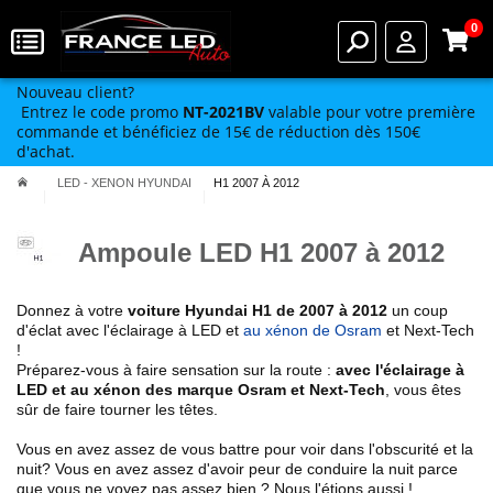
0
Nouveau client?
Entrez le code promo
NT-2021BV
valable pour votre première
commande et bénéficiez de 15€ de réduction dès 150€
d'achat.
LED - XENON HYUNDAI
H1 2007 À 2012
Ampoule LED H1 2007 à 2012
Donnez à votre
voiture Hyundai
H1 de 2007 à 2012
un coup
d'éclat avec l'éclairage à LED et
au xénon de Osram
et Next-Tech
!
Préparez-vous à faire sensation sur la route :
avec l'éclairage à
LED et au xénon des marque Osram et Next-Tech
, vous êtes
sûr de faire tourner les têtes.
Vous en avez assez de vous battre pour voir dans l'obscurité et la
nuit? Vous en avez assez d'avoir peur de conduire la nuit parce
que vous ne voyez pas assez bien ? Nous l'étions aussi !