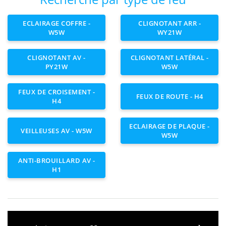
ECLAIRAGE COFFRE -
CLIGNOTANT ARR -
W5W
WY21W
CLIGNOTANT AV -
CLIGNOTANT LATÉRAL -
PY21W
W5W
FEUX DE CROISEMENT -
FEUX DE ROUTE - H4
H4
ECLAIRAGE DE PLAQUE -
VEILLEUSES AV - W5W
W5W
ANTI-BROUILLARD AV -
H1