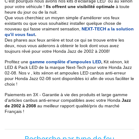
C'est pourquoi nous avons nos kits d'éclairage LED ou au xénon
pour votre véhicule !
Ils offrent une visibilité optimale
à toute
heure du jour ou de la nuit.
Que vous cherchiez un
moyen simple d'améliorer vos feux
existants
ou que vous souhaitiez installer quelque chose de
nouveau qui fasse vraiment sensation,
NEXT-TECH a la solution
qu'il vous faut
.
Des phares aux feux arrière et tout ce qui se trouve entre les
deux, nous vous aiderons à obtenir le look dont vous avez
toujours rêvé pour votre
Honda
Jazz de 2002 à 2008
!
Profitez une
gamme complète d'ampoules LED
,
Kit xénon, kit
LED & Pack LED de la marque Next-Tech pour votre
Honda
Jazz
02
-08
. Nos
v
, kits xénon et ampoules LED canbus anti-erreur
pour
Honda
Jazz
02-08
sont disponibles ici afin de vous faciliter le
choix !
Paiements en 3X - Garantie à vie des produits et large gamme
d'articles canbus anti-erreur compatibles avec votre
Honda
Jazz
de 2002 à 2008
au meilleur rapport qualité/prix du marché
Français !
Recherche par type de feu