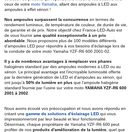
ceux de votre
moto Yamaha
, allant des ampoules à LED aux
ampoules à effet xénon !
Nos ampoules surpassent la concurrence
en termes de
rendement lumineux, de température de couleur, de durée de vie,
de garantie et de prix. Notre objectif chez France-LED-Auto est
de vous fournir
une qualité exceptionnelle à un prix
abordable
. Nous proposons plus de 100 modèles différents
d'ampoules LED pour répondre à vos besoins d'éclairage lors de
la conduite de votre moto Yamaha YZF-R6 600 2001-02.
Il y a de nombreux avantages à remplacer vos phares
halogènes standard par des ampoules modernes à LED ou au
xénon. Le principal avantage est l'incroyable luminosité offerte
par la dernière génération de LED et d'ampoules au xénon, qui
ont jusqu'à
50% de lumière en plus
que l'ampoule halogène
standard fournie par l'usine sur votre moto
YAMAHA YZF-R6 600
2001 à 2002
.
Nous avons écouté vos préoccupation et nous avons répondu en
créant une
gamme de solutions d'éclairage LED
qui vous
impressionneront par leur beauté et leur fonctionnalité.
Désormais, chaque propriétaire de Yamaha YZF-R6 600 peut
profiter de nos
produits d'amélioration de la lumière
, quel que