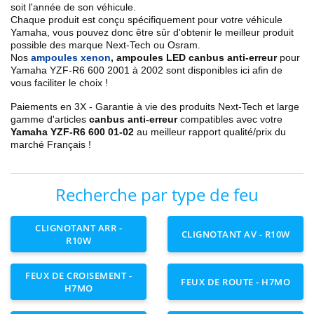
soit l'année de son véhicule.
Chaque produit est conçu spécifiquement pour votre véhicule
Yamaha, vous pouvez donc être sûr d'obtenir le meilleur produit
possible des marque Next-Tech ou Osram.
Nos
ampoules xenon
, ampoules LED canbus anti-erreur
pour
Yamaha YZF-R6 600 2001 à 2002 sont disponibles ici afin de
vous faciliter le choix !
Paiements en 3X - Garantie à vie des produits Next-Tech et large
gamme d'articles
canbus anti-erreur
compatibles avec votre
Yamaha YZF-R6 600 01-02
au meilleur rapport qualité/prix du
marché Français !
Recherche par type de feu
CLIGNOTANT ARR -
CLIGNOTANT AV - R10W
R10W
FEUX DE CROISEMENT -
FEUX DE ROUTE - H7MO
H7MO