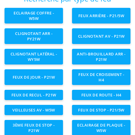
ECLAIRAGE COFFRE -
FEUX ARRIÈRE - P21/5W
W5W
CLIGNOTANT ARR -
CLIGNOTANT AV - P21W
PY21W
CLIGNOTANT LATÉRAL -
ANTI-BROUILLARD ARR -
WY5W
P21W
FEUX DE CROISEMENT -
FEUX DE JOUR - P21W
H4
FEUX DE RECUL - P21W
FEUX DE ROUTE - H4
VEILLEUSES AV - W5W
FEUX DE STOP - P21/5W
3ÈME FEUX DE STOP -
ECLAIRAGE DE PLAQUE -
P21W
W5W