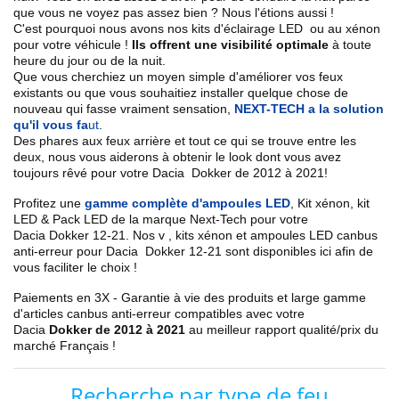
que vous ne voyez pas assez bien ? Nous l'étions aussi !
C'est pourquoi nous avons nos kits d'éclairage LED ou au xénon
pour votre véhicule !
Ils offrent une visibilité optimale
à toute
heure du jour ou de la nuit.
Que vous cherchiez un
moyen simple d'améliorer vos feux
existants
ou que vous souhaitiez installer quelque chose de
nouveau qui fasse vraiment sensation,
NEXT-TECH a la solution
qu'il vous fa
ut
.
Des phares aux feux arrière et tout ce qui se trouve entre les
deux, nous vous aiderons à obtenir le look dont vous avez
toujours rêvé pour votre
Dacia
Dokker de 2012 à 2021
!
Profitez une
gamme complète d'ampoules LED
,
Kit xénon, kit
LED & Pack LED de la marque Next-Tech pour votre
Dacia Dokker 12
-21
. Nos
v
, kits xénon et ampoules LED canbus
anti-erreur pour
Dacia Dokker
12-21
sont disponibles ici afin de
vous faciliter le choix !
Paiements en 3X - Garantie à vie des produits et large gamme
d'articles canbus anti-erreur compatibles avec votre
Dacia
Dokker de 2012 à 2021
au meilleur rapport qualité/prix du
marché Français !
Recherche par type de feu