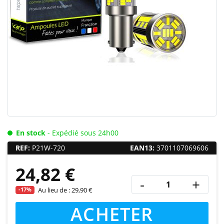
En stock
- Expédié sous 24h00
REF:
P21W-720
EAN13:
3701107069606
24,82 €
-
+
-17%
Au lieu de :
29,90 €
ACHETER