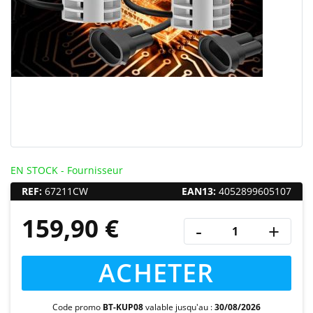
EN STOCK - Fournisseur
REF:
67211CW
EAN13:
4052899605107
159,90 €
-
+
ACHETER
Code promo
BT-KUP08
valable jusqu'au :
30/08/2026