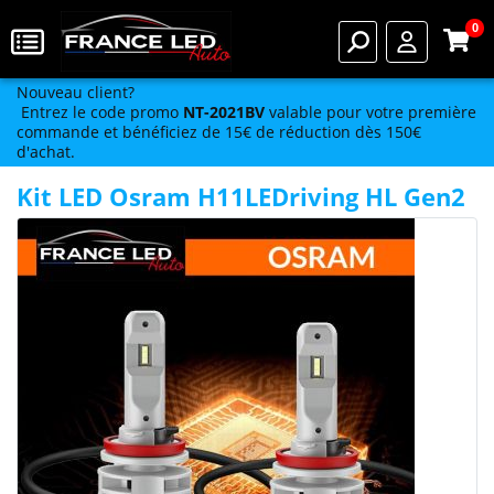
0
Nouveau client?
Entrez le code promo
NT-2021BV
valable pour votre première
commande et bénéficiez de 15€ de réduction dès 150€
d'achat.
Kit LED Osram H11LEDriving HL Gen2