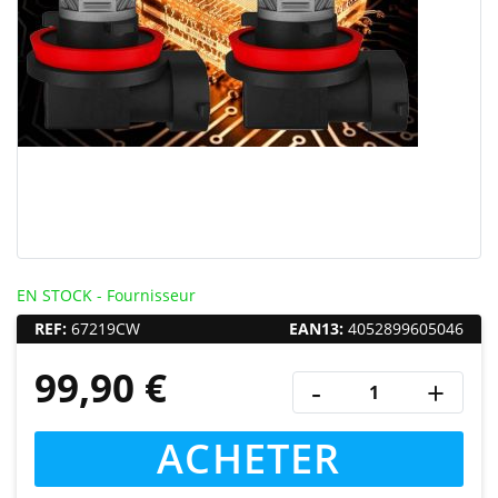
EN STOCK - Fournisseur
REF:
67219CW
EAN13:
4052899605046
99,90 €
-
+
ACHETER