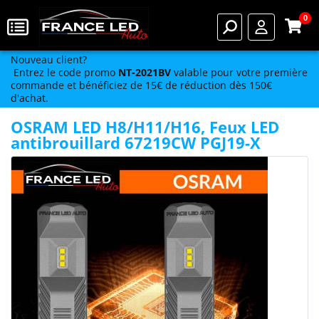
0
Nouveau client?
Entrez le code promo
NT-2021BV
valable pour votre première
commande et bénéficiez de 15€ de réduction dès 150€
d'achat.
OSRAM LED H8/H11/H16, Feux LED
antibrouillard 67219CW PGJ19-X