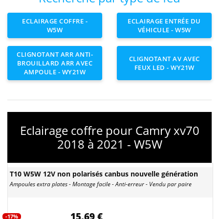
ECLAIRAGE COFFRE -
ECLAIRAGE ENTRÉE DU
W5W
VÉHICULE - W5W
CLIGNOTANT ARR ANTI-
CLIGNOTANT AV AVEC
BROUILLARD ARR AVEC
FEUX LED - WY21W
AMPOULE - WY21W
Eclairage coffre pour Camry xv70
2018 à 2021 - W5W
T10 W5W 12V non polarisés canbus nouvelle génération
Ampoules extra plates - Montage facile - Anti-erreur - Vendu par paire
15,69 €
-17%