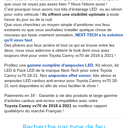
que vous ne voyez pas assez bien ? Nous l'étions aussi !
C'est pourquoi nous avons nos kits d'éclairage LED ou au xénon
pour votre véhicule !
Ils offrent une visibilité optimale
à toute
heure du jour ou de la nuit.
Que vous cherchiez un
moyen simple d'améliorer vos feux
existants
ou que vous souhaitiez installer quelque chose de
nouveau qui fasse vraiment sensation,
NEXT-TECH a la solution
qu'il vous faut
.
Des phares aux feux arrière et tout ce qui se trouve entre les
deux, nous vous aiderons à obtenir le look dont vous avez
toujours rêvé pour votre
Toyota
Camry xv70 de 2018 à 2021
!
Profitez une
gamme complète d'ampoules LED
,
Kit xénon, kit
LED & Pack LED de la marque Next-Tech pour votre
Toyota
Camry xv70 18
-21
. Nos
ampoules effet xenon
, kits xénon et
ampoules LED canbus anti-erreur pour
Toyota
Camry xv70
18-
21
sont disponibles ici afin de vous faciliter le choix !
Paiements en 3X - Garantie à vie des produits et large gamme
d'articles canbus anti-erreur compatibles avec votre
Toyota Camry xv70 de 2018 à 2021
au meilleur rapport
qualité/prix du marché Français !
Recherche par type de feu