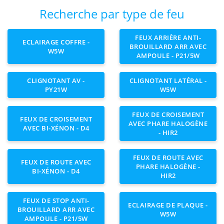
Recherche par type de feu
FEUX ARRIÈRE ANTI-
ECLAIRAGE COFFRE -
BROUILLARD ARR AVEC
W5W
AMPOULE - P21/5W
CLIGNOTANT AV -
CLIGNOTANT LATÉRAL -
PY21W
W5W
FEUX DE CROISEMENT
FEUX DE CROISEMENT
AVEC PHARE HALOGÈNE
AVEC BI-XÉNON - D4
- HIR2
FEUX DE ROUTE AVEC
FEUX DE ROUTE AVEC
PHARE HALOGÈNE -
BI-XÉNON - D4
HIR2
FEUX DE STOP ANTI-
ECLAIRAGE DE PLAQUE -
BROUILLARD ARR AVEC
W5W
AMPOULE - P21/5W