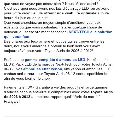
que vous ne voyez pas assez bien ? Nous l'étions aussi !
C'est pourquoi nous avons nos kits d'éclairage LED ou au xénon
pour votre véhicule !
Ils offrent une visibilité optimale
à toute
heure du jour ou de la nuit.
Que vous cherchiez un
moyen simple d'améliorer vos feux
existants
ou que vous souhaitiez installer quelque chose de
nouveau qui fasse vraiment sensation,
NEXT-TECH a la solution
qu'il vous faut
.
Des phares aux feux arrière et tout ce qui se trouve entre les
deux, nous vous aiderons à obtenir le look dont vous avez
toujours rêvé pour votre
Toyota
Auris de 2006 à 2012
!
Profitez une
gamme complète d'ampoules LED
,
Kit xénon, kit
LED & Pack LED de la marque Next-Tech pour votre
Toyota
Auris
06
-12
. Nos
ampoules effet xenon
, kits xénon et ampoules LED
canbus anti-erreur pour
Toyota
Auris
06-12
sont disponibles ici
afin de vous faciliter le choix !
Paiements en 3X - Garantie à vie des produits et large gamme
d'articles canbus anti-erreur compatibles avec votre
Toyota Auris
de 2006 à 2012
au meilleur rapport qualité/prix du marché
Français !