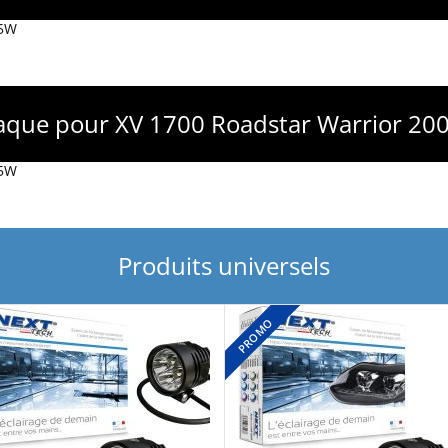
R5W
laque pour XV 1700 Roadstar Warrior 20
R5W
Produits universels
PROMO