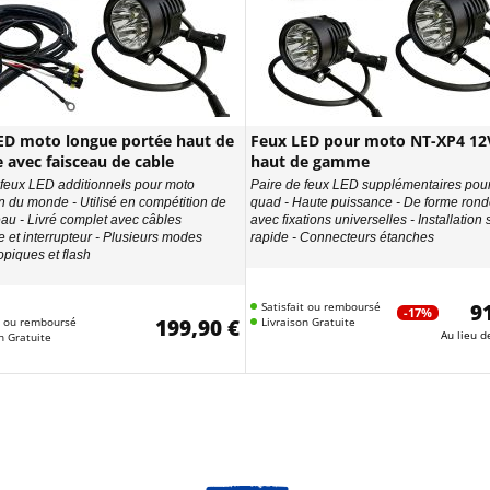
ED moto longue portée haut de
Feux LED pour moto NT-XP4 1
avec faisceau de cable
haut de gamme
e feux LED additionnels pour moto
Paire de feux LED supplémentaires pour
 du monde - Utilisé en compétition de
quad - Haute puissance - De forme ronde
eau - Livré complet avec câbles
avec fixations universelles - Installation 
e et interrupteur - Plusieurs modes
rapide - Connecteurs étanches
opiques et flash
Satisfait ou remboursé
9
-17%
it ou remboursé
199,90 €
Livraison Gratuite
Au lieu 
n Gratuite