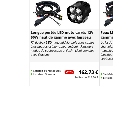
Longue portée LED moto carrés 12V
Feux L
50W haut de gamme avec faisceau
gamme 
Kit de feux LED moto additionnels avec cables
Le kit d
électriqaues et interrupteur intégré - Plusieurs
champion
modes de stroboscope et flash - Livré complet
haut niv
avec fixations
électriqu
strobosc
Satisfait ou remboursé
162,73 €
-26%
Livraison Gratuite
Satisfa
Au lieu de
219,90 €
Livraiso