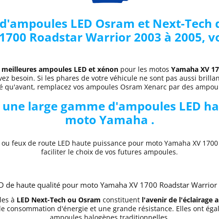
e d'ampoules LED Osram et Next-Tech d
00 Roadstar Warrior 2003 à 2005, vo
s
meilleures ampoules LED et xénon
pour les motos
Yamaha XV 170
ez besoin. Si les phares de votre véhicule ne sont pas aussi brillants
é qu'avant, remplacez vos ampoules Osram Xenarc par des ampoul
 une large gamme d'ampoules LED ha
moto Yamaha .
t ou feux de route LED haute puissance pour moto Yamaha XV 1700 
faciliter le choix de vos futures ampoules.
 de haute qualité pour moto Yamaha XV 1700 Roadstar Warrior à
es à
LED Next-Tech ou Osram
constituent
l'avenir de l'éclairage
ble consommation d'énergie et une grande résistance. Elles ont éga
ampoules halogènes traditionnelles.