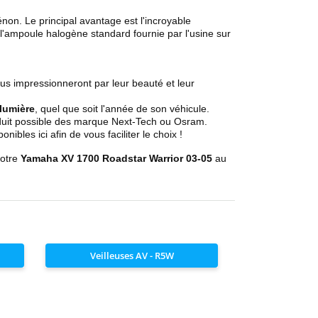
n. Le principal avantage est l'incroyable
l'ampoule halogène standard fournie par l'usine sur
us impressionneront par leur beauté et leur
 lumière
, quel que soit l'année de son véhicule.
oduit possible des marque Next-Tech ou Osram.
les ici afin de vous faciliter le choix !
votre
Yamaha XV 1700 Roadstar Warrior 03-05
au
Veilleuses AV - R5W