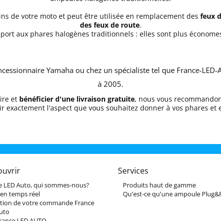
s de votre moto et peut être utilisée en remplacement des
feux d
des feux de route
.
rapport aux phares halogènes traditionnels : elles sont plus écon
cessionnaire Yamaha ou chez un spécialiste tel que France-LED-
à 2005.
ire et
bénéficier d'une livraison gratuite
, nous vous recommandons
ir exactement l'aspect que vous souhaitez donner à vos phares et 
ouvrir
Services
e LED Auto, qui sommes-nous?
Produits haut de gamme
 en temps réel
Qu'est-ce qu'une ampoule Plug&P
tion de votre commande France
uto
France LED AUTO