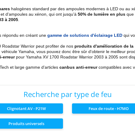
hares
halogènes standard par des ampoules modernes à LED ou au xéno
D et d'ampoules au xénon, qui ont jusqu'à
50% de lumière en plus
que 
03 à 2005
.
s répondu en créant une
gamme de solutions d'éclairage LED
qui vo
Roadstar Warrior peut profiter de nos
produits d'amélioration de la
 véhicule Yamaha, vous pouvez donc être sûr d'obtenir le meilleur pr
-erreur
pour Yamaha XV 1700 Roadstar Warrior 2003 à 2005 sont disponib
-Tech et large gamme d'articles
canbus anti-erreur
compatibles avec 
Recherche par type de feu
Clignotant AV - P21W
Feux de route - H7MO
Produits universels