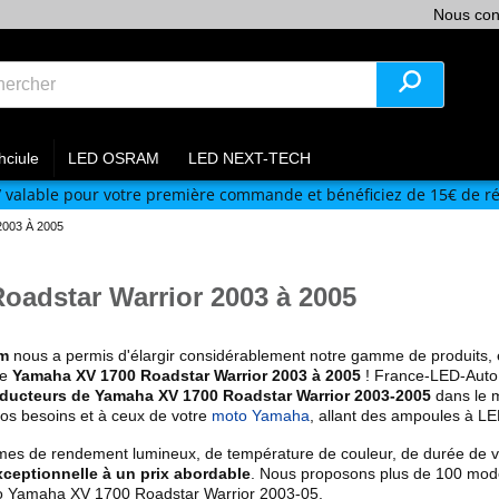
Nous con
hciule
LED OSRAM
LED NEXT-TECH
V
valable pour votre première commande et bénéficiez de 15€ de ré
003 À 2005
adstar Warrior 2003 à 2005
am
nous a permis d'élargir considérablement notre gamme de produits
de
Yamaha XV 1700 Roadstar Warrior 2003 à 2005
! France-LED-Auto.
ducteurs de Yamaha XV 1700 Roadstar Warrior 2003-2005
dans le m
vos besoins et à ceux de votre
moto Yamaha
, allant des ampoules à LE
mes de rendement lumineux, de température de couleur, de durée de vie,
xceptionnelle à un prix abordable
. Nous proposons plus de 100 modè
oto Yamaha XV 1700 Roadstar Warrior 2003-05.