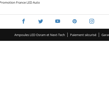
Promotion France LED Auto
Ampoules LED Osram et Next-Tech
Paiement sécurisé
Garan