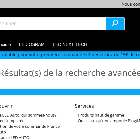
Nous con
hciule
LED OSRAM
LED NEXT-TECH
V
valable pour votre première commande et bénéficiez de 15€ de ré
Résultat(s) de la recherche avancé
ouvrir
Services
e LED Auto, qui sommes-nous?
Produits haut de gamme
 en temps réel
Qu'est-ce qu'une ampoule Plug&P
tion de votre commande France
uto
France LED AUTO