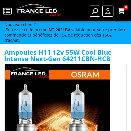
0
Nouveau client?
Entrez le code promo
NT-2021BV
valable pour votre première
commande et bénéficiez de 15€ de réduction dès 150€
d'achat.
Ampoules H11 12v 55W Cool Blue
Intense Next-Gen 64211CBN-HCB