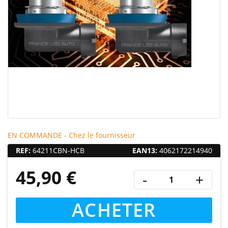
EN COMMANDE - Chez le fournisseur
REF:
64211CBN-HCB
EAN13:
4062172214940
45,90 €
-
+
ACHETER