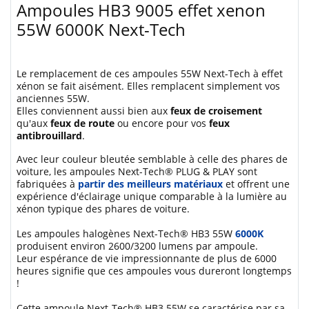
Ampoules HB3 9005 effet xenon
55W 6000K Next-Tech
Le remplacement de ces ampoules 55W Next-Tech à effet
xénon se fait aisément. Elles remplacent simplement vos
anciennes 55W.
Elles conviennent aussi bien aux
feux de croisement
qu'aux
feux de route
ou encore pour vos
feux
antibrouillard
.
Avec leur couleur bleutée semblable à celle des phares de
voiture, les ampoules Next-Tech® PLUG & PLAY sont
fabriquées à
partir des meilleurs matériaux
et offrent une
expérience d'éclairage unique comparable à la lumière au
xénon typique des phares de voiture.
Les ampoules halogènes Next-Tech® HB3 55W
6000K
produisent environ 2600/3200 lumens par ampoule.
Leur espérance de vie impressionnante de plus de 6000
heures signifie que ces ampoules vous dureront longtemps
!
Cette ampoule Next-Tech® HB3 55W se caractérise par sa