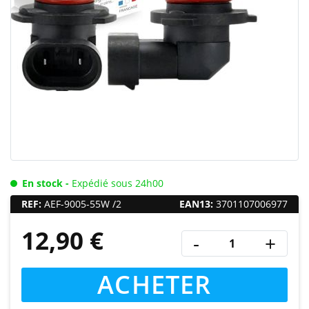
En stock -
Expédié sous 24h00
REF:
AEF-9005-55W /2
EAN13:
3701107006977
12,90 €
-
+
ACHETER