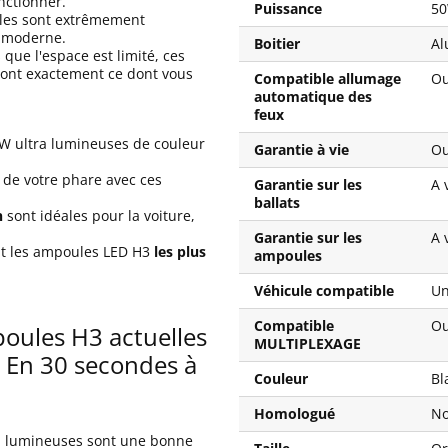
nctionner.
Puissance
5
elles sont extrêmement
k moderne.
Boitier
Al
que l'espace est limité, ces
ont exactement ce dont vous
Compatible allumage
Ou
automatique des
feux
W ultra lumineuses de couleur
Garantie à vie
Ou
de votre phare avec ces
Garantie sur les
A 
ballats
n
sont idéales pour la voiture,
Garantie sur les
A 
nt les ampoules LED H3
les plus
ampoules
Véhicule compatible
Un
Compatible
Ou
oules H3 actuelles
MULTIPLEXAGE
.. En 30 secondes à
Couleur
Bl
Homologué
N
a lumineuses sont une bonne