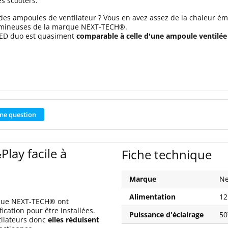
es scooters.
des ampoules de ventilateur ? Vous en avez assez de la chaleur émi
lumineuses de la marque NEXT-TECH®.
 LED duo est quasiment
comparable à celle d'une ampoule ventilée
ne question
ay facile à
Fiche technique
Marque
Ne
Alimentation
12
rque NEXT-TECH® ont
cation pour être installées.
Puissance d'éclairage
5
tilateurs donc
elles réduisent