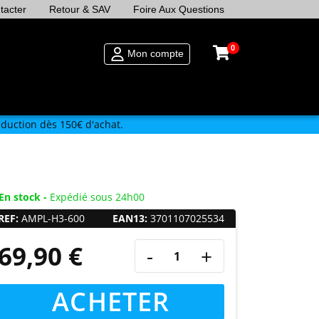
tacter
Retour & SAV
Foire Aux Questions
0
Mon compte
duction dès 150€ d'achat.
En stock -
Expédié sous 24h00
REF:
AMPL-H3-600
EAN13:
3701107025534
69,90 €
-
+
ACHETER