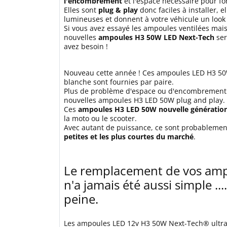
l'encombrement
et l'espace nécessaire pour fo
Elles sont
plug & play
donc faciles à installer, 
lumineuses et donnent à votre véhicule un loo
Si vous avez essayé les ampoules ventilées mais 
nouvelles
ampoules H3 50W LED Next-Tech
ser
avez besoin !
Nouveau cette année ! Ces ampoules LED H3 50
blanche sont fournies par paire.
Plus de problème d'espace ou d'encombrement 
nouvelles ampoules H3 LED 50W plug and play.
Ces
ampoules H3 LED 50W nouvelle génératio
la moto ou le scooter.
Avec autant de puissance, ce sont probableme
petites et les plus courtes du marché
.
Le remplacement de vos amp
n'a jamais été aussi simple ..
peine.
Les ampoules LED 12v H3 50W Next-Tech® ultr