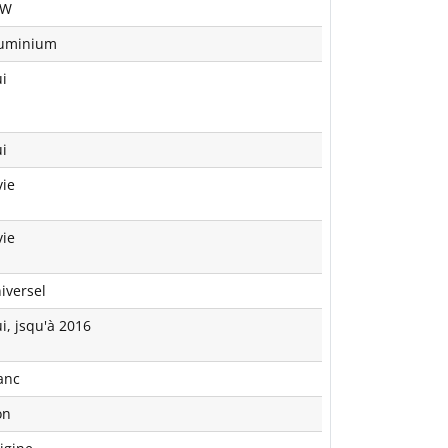
0W
uminium
i
i
vie
vie
iversel
i, jsqu'à 2016
anc
on