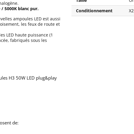
Taille
Or
 halogène.
 / 5000K blanc pur.
Conditionnement
X2
velles ampoules LED est aussi
oisement, les feux de route et
es LED haute puissance (1
ncée, fabriqués sous les
poules H3 50W LED plug&play
osent de: