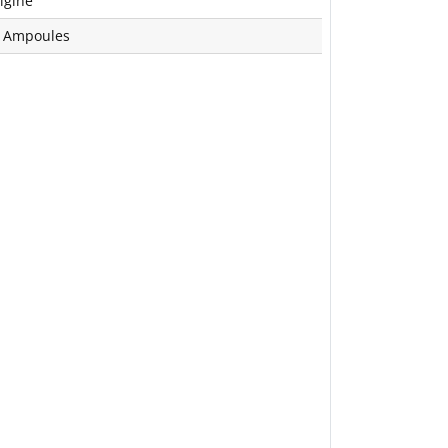
igine
 Ampoules