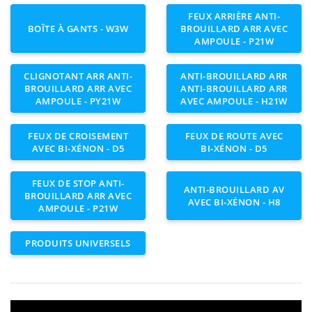
FEUX ARRIÈRE ANTI-
BOÎTE À GANTS - W3W
BROUILLARD ARR AVEC
AMPOULE - P21W
CLIGNOTANT ARR ANTI-
ANTI-BROUILLARD ARR
BROUILLARD ARR AVEC
ANTI-BROUILLARD ARR
AMPOULE - PY21W
AVEC AMPOULE - H21W
FEUX DE CROISEMENT
FEUX DE ROUTE AVEC
AVEC BI-XÉNON - D5
BI-XÉNON - D5
FEUX DE STOP ANTI-
ANTI-BROUILLARD AV
BROUILLARD ARR AVEC
AVEC BI-XÉNON - H8
AMPOULE - P21W
PRODUITS UNIVERSELS