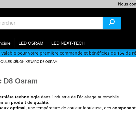
Nous con
hciule
LED OSRAM
LED NEXT-TECH
V
valable pour votre première commande et bénéficiez de 15€ de ré
OULES XÉNON XENARC D8 OSRAM
c D8 Osram
ernière technologie
dans l'industrie de l'éclairage automobile.
rir un
produit de qualité
.
neux optimal
, une température de couleur fabuleuse, des
composants