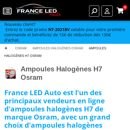
0
Nouveau client?
Entrez le code promo
NT-2021BV
valable pour votre première
commande et bénéficiez de 15€ de réduction dès 150€
d'achat.
OSRAM
AMPOULES HALOGÈNES OSRAM
AMPOULES
HALOGÈNES H7 OSRAM
Ampoules Halogènes H7
Osram
France LED Auto est l'un des
principaux vendeurs en ligne
d'ampoules halogènes H7 de
marque Osram, avec un grand
choix d'ampoules halogènes