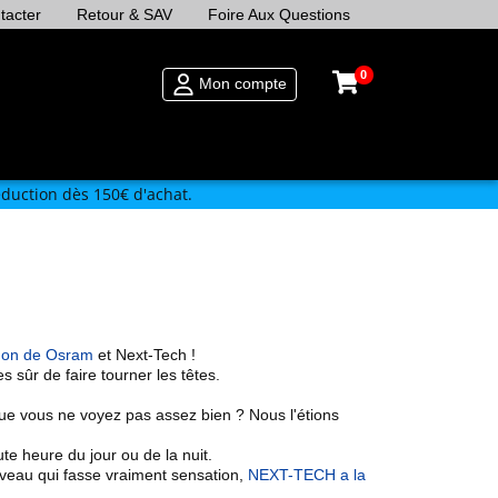
tacter
Retour & SAV
Foire Aux Questions
0
Mon compte
duction dès 150€ d'achat.
non de Osram
et Next-Tech !
es sûr de faire tourner les têtes.
 que vous ne voyez pas assez bien ? Nous l'étions
te heure du jour ou de la nuit.
veau qui fasse vraiment sensation,
NEXT-TECH a la