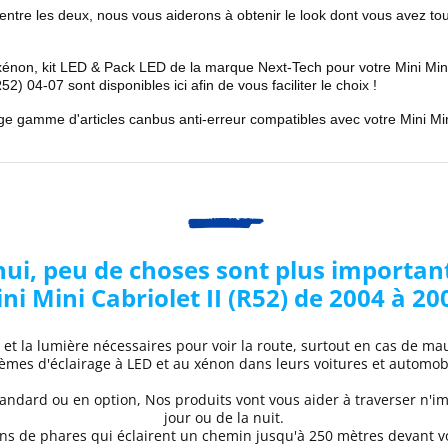
 entre les deux, nous vous aiderons à obtenir le look dont vous avez to
xénon, kit LED & Pack LED de la marque Next-Tech pour votre
Mini Min
R52)
04-07
sont disponibles ici afin de vous faciliter le choix !
rge gamme d'articles canbus anti-erreur compatibles avec votre
Mini
Mi
i, peu de choses sont plus important
ini
Mini Cabriolet II (R52) de 2004 à 20
é et la lumière nécessaires pour voir la route, surtout en cas de m
èmes d'éclairage à LED et au xénon dans leurs voitures et automob
ndard ou en option, Nos produits vont vous aider à traverser n'im
jour ou de la nuit.
ons de phares
qui éclairent un chemin jusqu'à 250 mètres devant vo