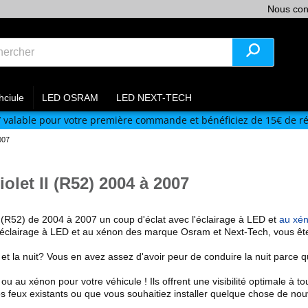
Nous con
hciule
LED OSRAM
LED NEXT-TECH
V
valable pour votre première commande et bénéficiez de 15€ de ré
007
let II (R52) 2004 à 2007
II (R52) de 2004 à 2007
un coup d'éclat avec l'éclairage à LED et
au xé
'éclairage à LED et au xénon des marque Osram et Next-Tech
, vous êt
 et la nuit? Vous en avez assez d'avoir peur de conduire la nuit parce
 ou au xénon pour votre véhicule !
Ils offrent une visibilité optimale
à tou
s feux existants
ou que vous souhaitiez installer quelque chose de nou