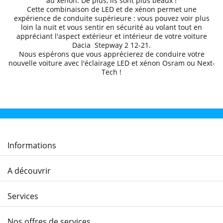
au xénon. De plus, ils sont plus beaux !
Cette combinaison de LED et de xénon permet une
expérience de conduite supérieure
: vous pouvez voir plus
loin la nuit et
vous sentir en sécurité au volant
tout en
appréciant l'aspect extérieur et intérieur de votre voiture
Dacia
Stepway 2 12
-21
.
Nous espérons que
vous apprécierez de conduire
votre
nouvelle voiture avec l'éclairage LED et xénon Osram ou Next-
Tech !
Informations
A découvrir
Services
Nos offres de services