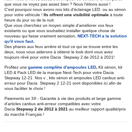
que vous ne voyez pas assez bien ? Nous l'étions aussi !
C'est pourquoi nous avons nos kits d'éclairage LED ou au xénon
pour votre véhicule !
Ils offrent une visibilité optimale
à toute
heure du jour ou de la nuit.
Que vous cherchiez un
moyen simple d'améliorer vos feux
existants
ou que vous souhaitiez installer quelque chose de
nouveau qui fasse vraiment sensation,
NEXT-TECH a la solution
qu'il vous faut
.
Des phares aux feux arrière et tout ce qui se trouve entre les
deux, nous vous aiderons à obtenir le look dont vous avez
toujours rêvé pour votre
Dacia
Stepway 2 de 2012 à 2021
!
Profitez une
gamme complète d'ampoules LED
,
Kit xénon, kit
LED & Pack LED de la marque Next-Tech pour votre
Dacia
Stepway 12
-21
. Nos
v
, kits xénon et ampoules LED canbus anti-
erreur pour
Dacia Stepway 2
12-21
sont disponibles ici afin de
vous faciliter le choix !
Paiements en 3X - Garantie à vie des produits et large gamme
d'articles canbus anti-erreur compatibles avec votre
Dacia
Stepway 2 de 2012 à 2021
au meilleur rapport qualité/prix
du marché Français !