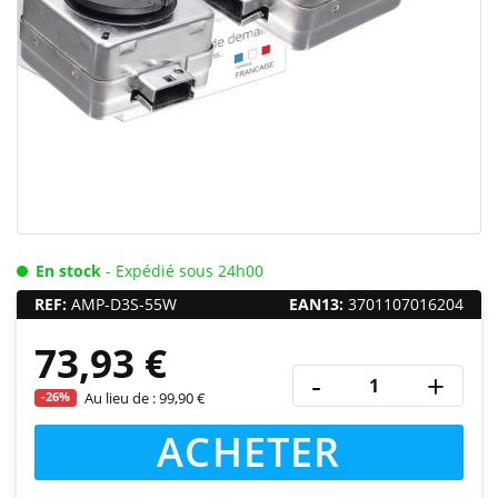
En stock
- Expédié sous 24h00
REF:
AMP-D3S-55W
EAN13:
3701107016204
73,93 €
-
+
-26%
Au lieu de :
99,90 €
ACHETER