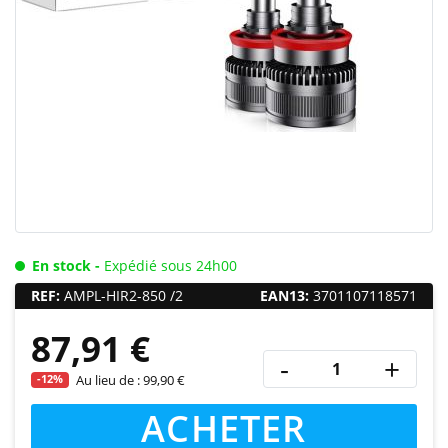
En stock -
Expédié sous 24h00
REF:
AMPL-HIR2-850 /2
EAN13:
3701107118571
87,91 €
-
+
-12%
Au lieu de :
99,90 €
ACHETER